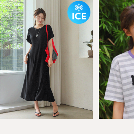
BEST
BEST
썸블리 쿨쉬폰 레이어드 플레어 롱 원피스
01
엑스 
02
F(44-66반)
F(XXL)
31,800원
29,260원
27,6