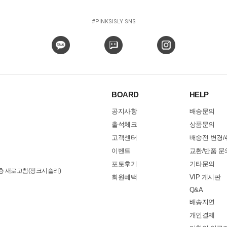
#PINKSISLY SNS
BOARD
HELP
공지사항
배송문의
출석체크
상품문의
고객센터
배송전 변경/
이벤트
교환/반품 문
포토후기
기타문의
3층 새로고침(핑크시슬리)
회원혜택
VIP 게시판
Q&A
배송지연
개인결제