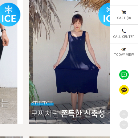
CART (
0
)
CALL CENTER
TODAY VIEW