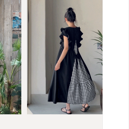
BEST
키별로 ICE 쫀득 스퀘어넥 A라인 나시 원
04
롱 스커트
피스
S(44-66),L(77-88)
17,800원