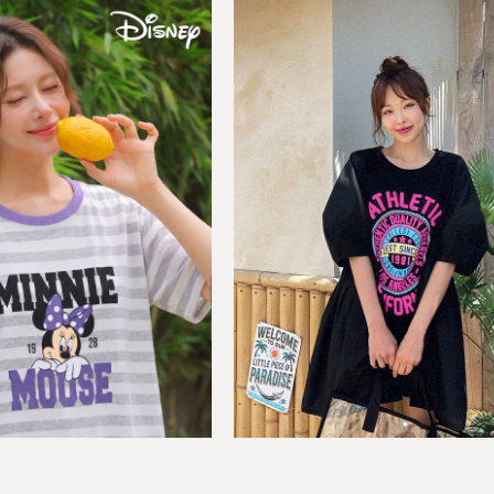
BEST
the시원_아이스 스판 A라인 
03
라인 브이넥 원피스
F(44-66반)
(44-77)
00원
15,800원