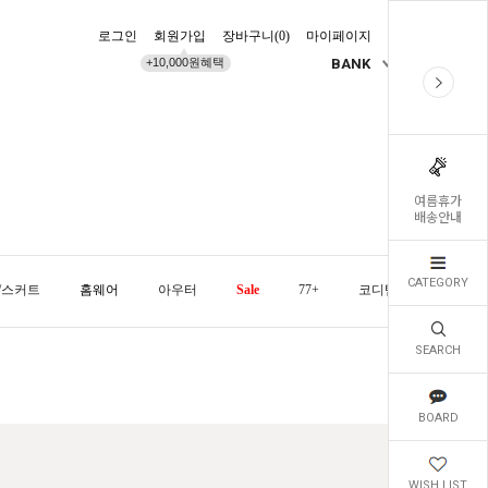
로그인
회원가입
장바구니(
0
)
마이페이지
배송조회
+10,000원혜택
BANK
KR
여름휴가
배송안내
CATEGORY
/스커트
홈웨어
아우터
Sale
77+
코디템
오늘발
SEARCH
BOARD
WISH LIST