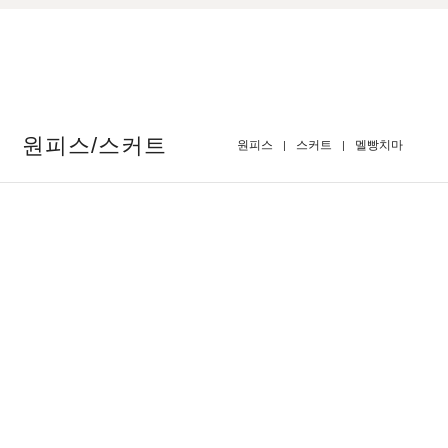
원피스/스커트
원피스
스커트
멜빵치마
BEST
디즈니 
BEST
06
the시원_쿨쫀득 찰랑 A라인 맥시 원피스
05
1
F(44-88)
F(44-9
17,800원
15,8