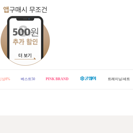
신상8%
베스트50
PINK BRAND
트레이닝/세트