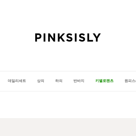
데일리세트
상의
하의
반바지
키별로팬츠
원피스