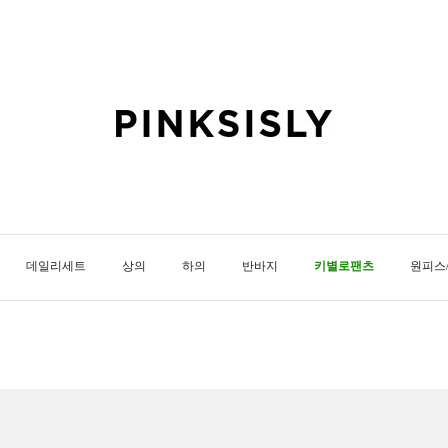
데일리세트
상의
하의
반바지
키별로팬츠
원피스