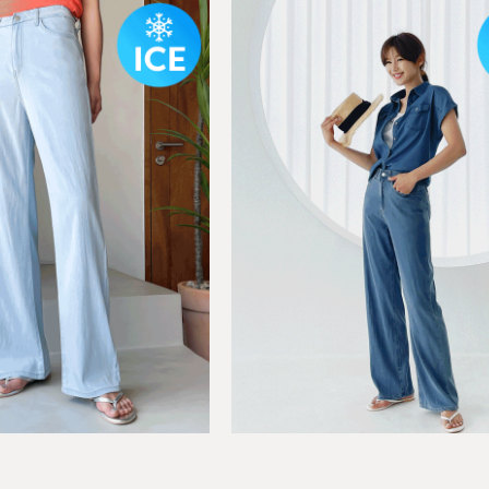
BEST
키별로 쿨리오셀 사이드절개 
03
 아이스 텐셀 파스텔 배기 데님
이드 데님
6),M(27-28),L(29-30),XL(31-
S(25-26),M(27-28),L(29-30)
L(33-34)
32),2XL(33-34)
00원
34,800원