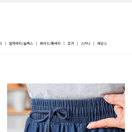
지
일자바지/슬랙스
와이드/통바지
조거
스키니
레깅스
BEST
 아이스텐셀 파스텔 와이드 데님
아이스 텐셀 와이드 히든밴딩
07
6),M(27-28),L(29-30),XL(31-
S(25-26),M(27-28),L(29-30)
L(33-34)
32),2XL(33-34)
00원
34,800원