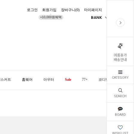
로그인
회원가입
장바구니(
0
)
마이페이지
배송조회
+10,000원혜택
BANK
KR
여름휴가
배송안내
CATEGORY
/스커트
홈웨어
아우터
Sale
77+
코디템
오늘발
SEARCH
BOARD
WISH LIST