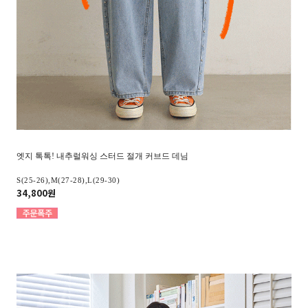
엣지 톡톡! 내추럴워싱 스터드 절개 커브드 데님
S(25-26),M(27-28),L(29-30)
34,800원