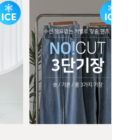
히든밴딩 와
BEST
아이스 텐셀 세미와이드 데님
04
,XL(31-
S(25-26),M(27-28),L(29-30),XL(31-
32),2XL(33-34)
34,800원