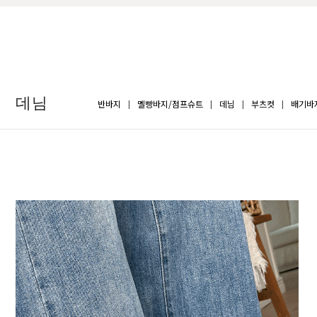
데님
반바지
멜빵바지/점프슈트
데님
부츠컷
배기바
BEST
BEST
-5ºC 아이스텐셀 아웃포켓 와이드 데님
-5ºC
05
06
S(25-26),M(27-28),L(29-30),XL(31-
S(25-2
32),2XL(33-34)
32),2X
32,800원
32,8