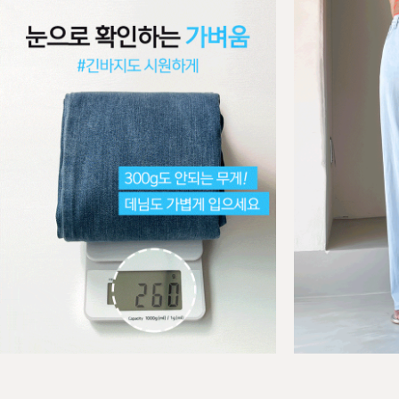
BEST
BEST
-5ºC 마법보정 워싱 부츠컷 데님
-5ºC
01
02
S(25-26),M(27-28),L(29-30),XL(31-
S(25-2
32),2XL(33-34)
32),2X
32,800원
32,8