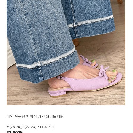
데인 쫀득텐션 워싱 라인 와이드 데님
M(25-26),L(27-28),XL(29-30)
32,800원