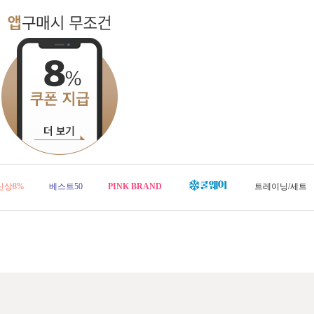
신상8%
베스트50
PINK BRAND
트레이닝/세트