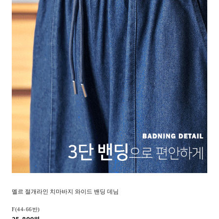
멜르 절개라인 치마바지 와이드 밴딩 데님
F(44-66반)