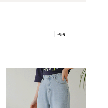
신상품
BEST
키별로 쿨리오셀 린넨 히든밴딩 와이드 부
08
 데님
츠컷 데님
,XL(31-
S(25-26),M(27-28),L(29-30),XL(31-
32),2XL(33-34)
34,800원