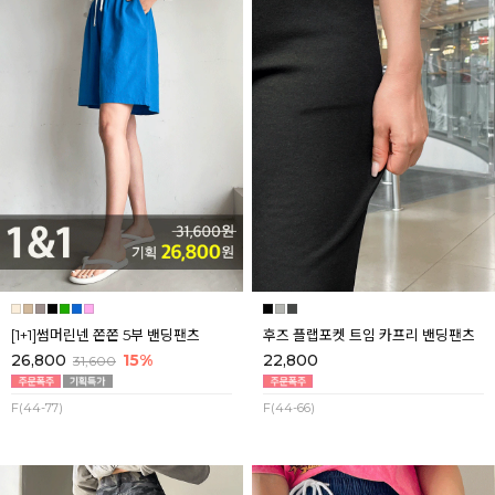
[1+1]썸머린넨 쫀쫀 5부 밴딩팬츠
후즈 플랩포켓 트임 카프리 밴딩팬츠
26,800
15%
22,800
31,600
F(44-77)
F(44-66)