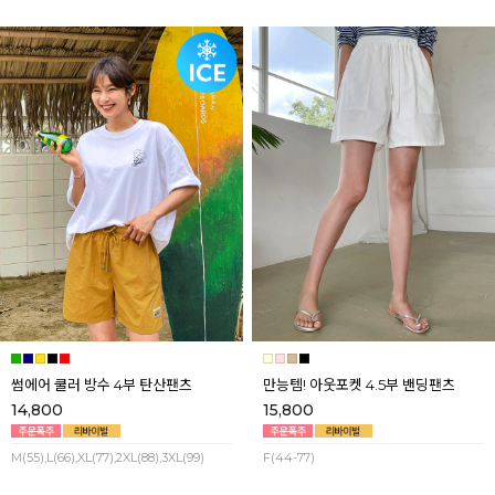
썸에어 쿨러 방수 4부 탄산팬츠
만능템! 아웃포켓 4.5부 밴딩팬츠
14,800
15,800
M(55),L(66),XL(77),2XL(88),3XL(99)
F(44-77)