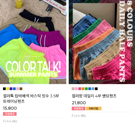
컬러톡 랍바배색 바스락 방수 3.5부
컬러팡 데일리 4부 밴딩팬츠
트레이닝팬츠
21,800
15,800
F(44-88)
F(44-66)