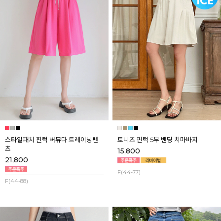
스타일패치 핀턱 버뮤다 트레이닝팬
토니즈 핀턱 5부 밴딩 치마바지
츠
15,800
21,800
F(44-77)
F(44-88)