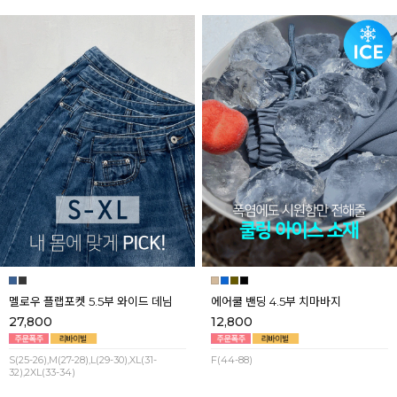
멜로우 플랩포켓 5.5부 와이드 데님
에어쿨 밴딩 4.5부 치마바지
27,800
12,800
S(25-26),M(27-28),L(29-30),XL(31-
F(44-88)
32),2XL(33-34)