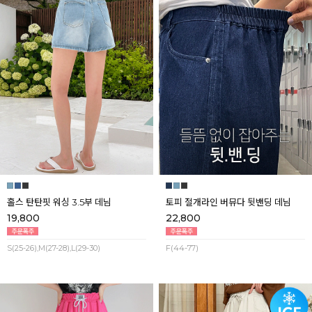
홀스 탄탄핏 워싱 3.5부 데님
토피 절개라인 버뮤다 뒷밴딩 데님
19,800
22,800
S(25-26),M(27-28),L(29-30)
F(44-77)