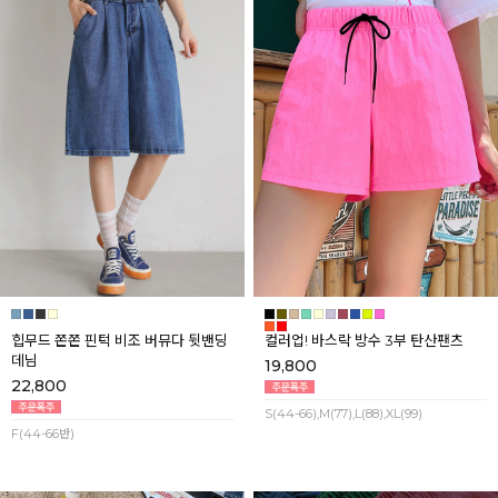
힙무드 쫀쫀 핀턱 비조 버뮤다 뒷밴딩
컬러업! 바스락 방수 3부 탄산팬츠
데님
19,800
22,800
S(44-66),M(77),L(88),XL(99)
F(44-66반)