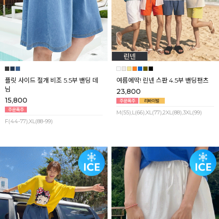
플릿 사이드 절개 비조 5.5부 밴딩 데
여름에딱! 린넨 스판 4.5부 밴딩팬츠
님
23,800
15,800
M(55),L(66),XL(77),2XL(88),3XL(99)
F(44-77),XL(88-99)