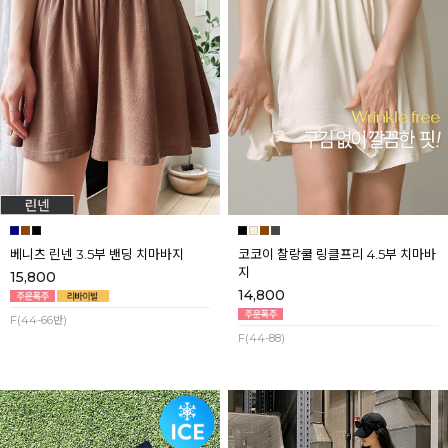
베니츠 린넨 3.5부 밴딩 치마바지
코코이 찰랑쿨 링클프리 4.5부 치마바
지
15,800
14,800
F(44-66반)
F(44-88)