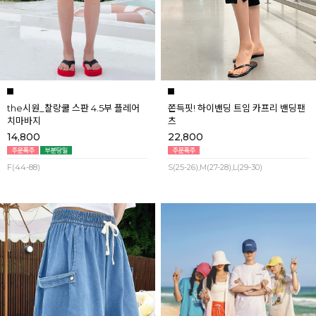
the시원_찰랑쿨 스판 4.5부 플레어
쫀득핏! 하이밴딩 트임 카프리 밴딩팬
치마바지
츠
14,800
22,800
F(44-88)
S(25-26),M(27-28),L(29-30)