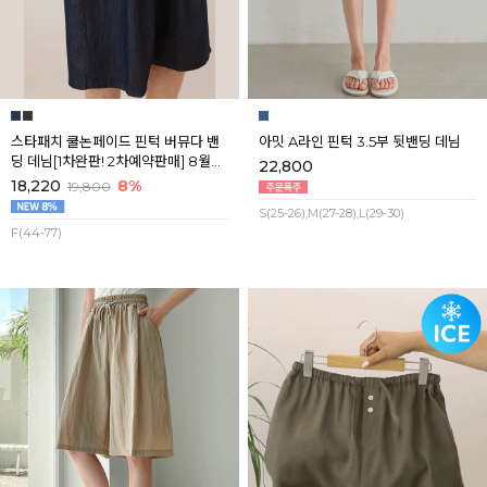
스타패치 쿨논페이드 핀턱 버뮤다 밴
아밋 A라인 핀턱 3.5부 뒷밴딩 데님
딩 데님[1차완판! 2차예약판매] 8월셋
22,800
째주 순차배송
18,220
8%
19,800
S(25-26),M(27-28),L(29-30)
F(44-77)