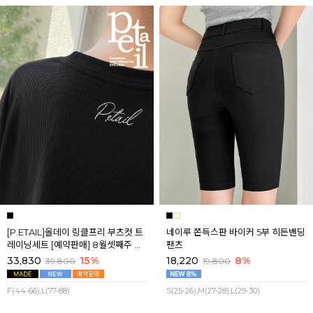
[P.ETAIL]올데이 링클프리 부츠컷 트
네이루 쫀득스판 바이커 5부 히든밴딩
레이닝세트 [예약판매] 8월셋째주 순
팬츠
차배송
33,830
15%
18,220
8%
39,800
19,800
F(44-66),L(77-88)
S(25-26),M(27-28),L(29-30)