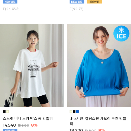
F(44-66반)
F(44-77)
스트릿 머니 트임 박스 롱 반팔티
the시원_찰랑스판 가오리 루즈 반팔
티
14,540
8%
15,800
18,220
8%
19,800