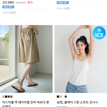
20,980
8%
22,800
F(44-66반)
F(44-66반)
바스락쿨 백 패치라벨 핀턱 버뮤다 밴
숨템_쿨에어 스판 소프트 끈나시
딩팬츠