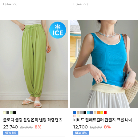
F(44-77)
F(44-77)
클로디 쿨링 찰랑쫀득 밴딩 하렘팬츠
비비드 팔레트컬러 잔골지 크롭 나시
23,740
8%
12,700
8%
25,800
13,800