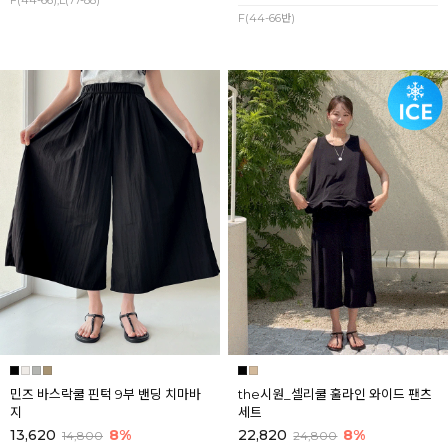
F(44-66),L(77-88)
F(44-66반)
민즈 바스락쿨 핀턱 9부 밴딩 치마바
the시원_셀리쿨 훌라인 와이드 팬츠
지
세트
13,620
8%
22,820
8%
14,800
24,800