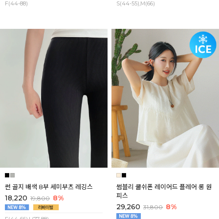
F(44-88)
S(44-55),M(66)
썬 골지 배색 8부 세미부츠 레깅스
썸블리 쿨쉬폰 레이어드 플레어 롱 원
피스
18,220
8%
19,800
29,260
8%
31,800