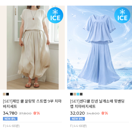
[SET]제인 쿨 살랑핏 스트랩 9부 치마
[SET]센디쿨 린넨 날개소매 뒷밴딩
바지세트
랩 치마바지세트
34,780
8%
32,020
8%
37,800
34,800
F(44-66반)
F(44-66반)