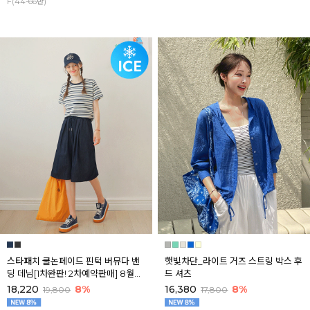
F(44-66반)
스타패치 쿨논페이드 핀턱 버뮤다 밴
햇빛차단_라이트 거즈 스트링 박스 후
딩 데님[1차완판! 2차예약판매] 8월셋
드 셔츠
째주 순차배송
18,220
8%
16,380
8%
19,800
17,800