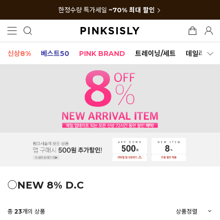
한정수량 특가세일
~70% 최대 할인
신상8%
베스트50
PINK BRAND
트레이닝/세트
데일리세트
○NEW 8% D.C
총
23
개의 상품