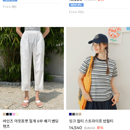
F(44-88)
F(44-100)
바인즈 아웃포켓 절개 8부 배기 밴딩
잉크 멀티 스트라이프 반팔티
팬츠
14,540
8%
15,800