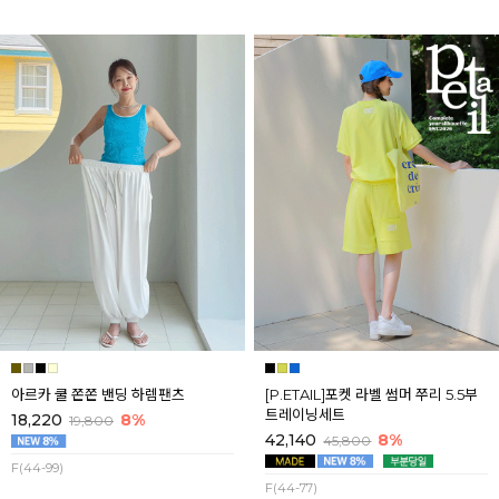
아르카 쿨 쫀쫀 밴딩 하렘팬츠
[P.ETAIL]포켓 라벨 썸머 쭈리 5.5부
트레이닝세트
18,220
8%
19,800
42,140
8%
45,800
F(44-99)
F(44-77)