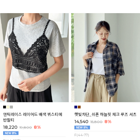
앤틱레이스 레이어드 배색 뷔스티에
햇빛차단_쉬폰 하늘핏 체크 루즈 셔츠
반팔티
14,540
8%
15,800
18,220
8%
19,800
F(44-77)