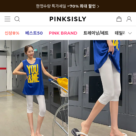
한정수량 특가세일
~70% 최대 할인
신상8%
베스트50
PINK BRAND
트레이닝/세트
데일리세트