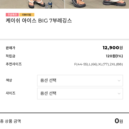
케이쉬 아이스 BIG 7부레깅스
12,900
원
판매가
적립금
120원(1%)
추천사이즈
F(44-55),L(66),XL(77),2XL(88)
색상
사이즈
0
총 상품 금액
원