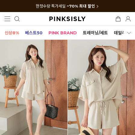
한정수량 특가세일
~70% 최대 할인
신상8%
베스트50
PINK BRAND
트레이닝/세트
데일리세트