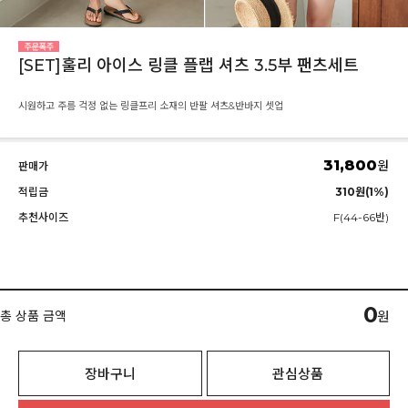
[SET]훌리 아이스 링클 플랩 셔츠 3.5부 팬츠세트
시원하고 주름 걱정 없는 링클프리 소재의 반팔 셔츠&반바지 셋업
31,800
원
판매가
적립금
310원(1%)
추천사이즈
F(44-66반)
0
총 상품 금액
원
장바구니
관심상품