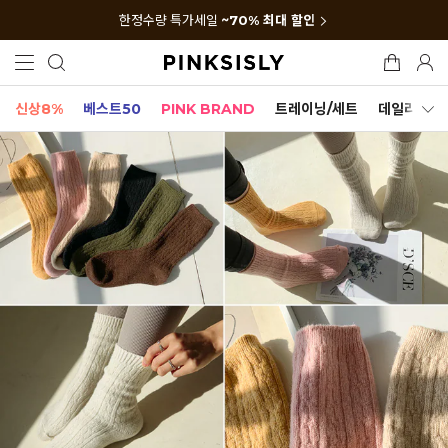
한정수량 특가세일
~70% 최대 할인
신상8%
베스트50
PINK BRAND
트레이닝/세트
데일리세트