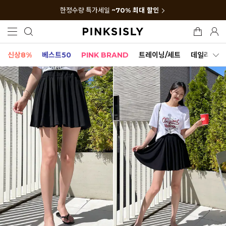
한정수량 특가세일
~70% 최대 할인
신상8%
베스트50
PINK BRAND
트레이닝/세트
데일리세트