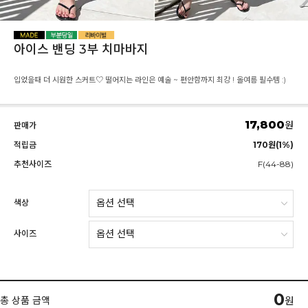
아이스 밴딩 3부 치마바지
입었을때 더 시원한 스커트♡ 떨어지는 라인은 예술 ~ 편안함까지 최강 ! 올여름 필수템 :)
17,800
원
판매가
적립금
170원(1%)
추천사이즈
F(44-88)
색상
사이즈
0
총 상품 금액
원