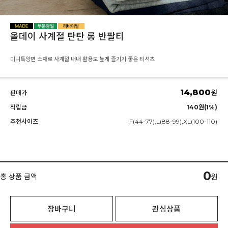
올데이 사계절 탄탄 롱 반팔티
미니특양면 소재로 사계절 내내 활용도 높게 즐기기 좋은 티셔츠
14,800
원
판매가
적립금
140원(1%)
추천사이즈
F(44-77),L(88-99),XL(100-110)
0
총 상품 금액
원
장바구니
관심상품