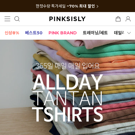
한정수량 특가세일
~70% 최대 할인
신상8%
베스트50
PINK BRAND
트레이닝/세트
데일리세트