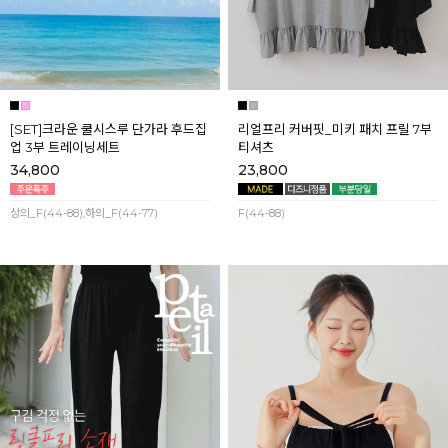
[SET]크라운 쿨시스루 단가라 후드집
리얼프리 커버핏_미키 패치 프릴 7부
업 3부 트레이닝세트
티셔츠
34,800
23,800
상의_F(44-88),하의_F(44-77)
F(44-88)