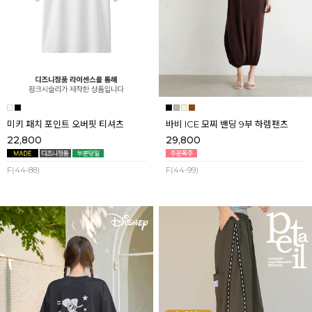
미키 패치 포인트 오버핏 티셔츠
바비 ICE 모찌 밴딩 9부 하렘팬츠
22,800
29,800
F(44-88)
F(44-99)