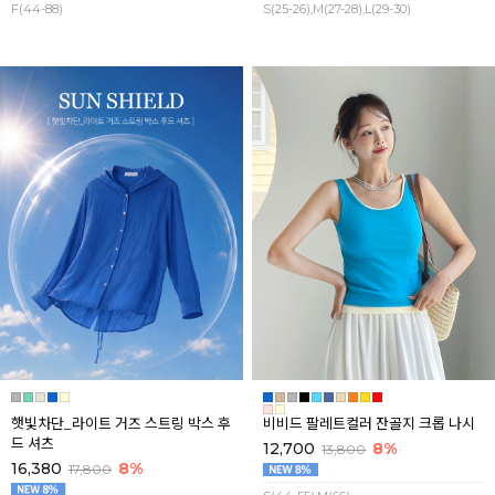
F(44-88)
S(25-26),M(27-28),L(29-30)
햇빛차단_라이트 거즈 스트링 박스 후
비비드 팔레트컬러 잔골지 크롭 나시
드 셔츠
12,700
8%
13,800
16,380
8%
17,800