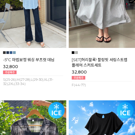
-5ºC 마법보정 워싱 부츠컷 데님
[SET]허리잘록! 찰랑핏 셔링스트랩
플레어 스커트세트
32,800
32,800
S(25-26),M(27-28),L(29-30),XL(31-
32),2XL(33-34)
F(44-77)