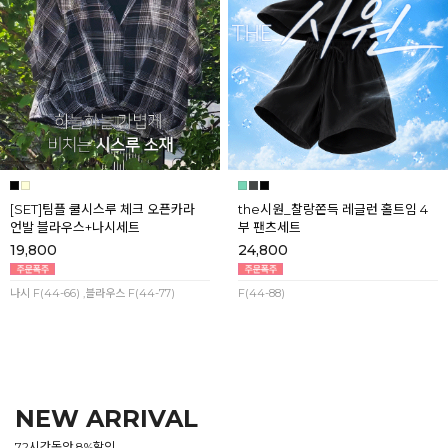
[SET]팀플 쿨시스루 체크 오픈카라
the시원_찰랑쫀득 레글런 홀트임 4
언발 블라우스+나시세트
부 팬츠세트
19,800
24,800
나시 F(44-66) ,블라우스 F(44-77)
F(44-88)
NEW ARRIVAL
72시간동안 8%할인