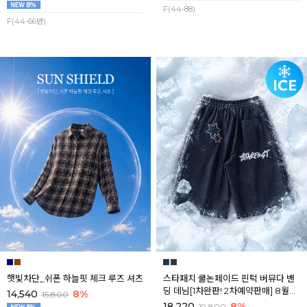
F(44-88)
F(44-66반)
햇빛차단_쉬폰 하늘핏 체크 루즈 셔츠
스타패치 쿨논페이드 핀턱 버뮤다 밴
딩 데님[1차완판! 2차예약판매] 8월셋
14,540
8%
15,800
째주 순차배송
18,220
8%
19,800