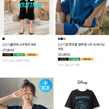
[SET]쿨컷팅 8부팬츠세트
[SET]포켓라벨 맨투맨 4부 트레이닝
세트
27,800
30,800
F(44-66),L(66반-77반)
F(44-66),L(77-88)