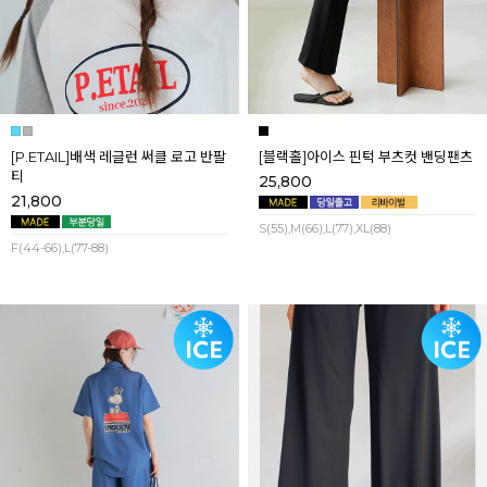
[P.ETAIL]배색 레글런 써클 로고 반팔
[블랙홀]아이스 핀턱 부츠컷 밴딩팬츠
티
25,800
21,800
S(55),M(66),L(77),XL(88)
F(44-66),L(77-88)