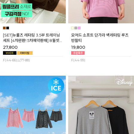
[SET]뉴룰즈 레터링 3.5부 트레이닝
모어드 소프트 단가라 백레터링 루즈
세트 [4차완판! 5차예약판매] 8월셋
반팔티
째주 순차배송
27,800
19,800
F(44-66),L(77-88)
F(44-99)