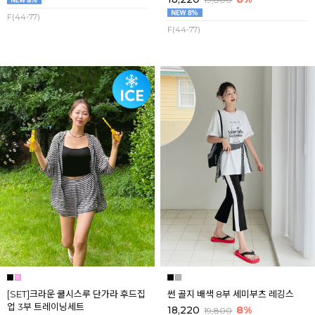
F(44-77)
F(44-77)
[SET]크라운 쿨시스루 단가라 후드집
썬 골지 배색 8부 세미부츠 레깅스
업 3부 트레이닝세트
18,220
8%
19,800