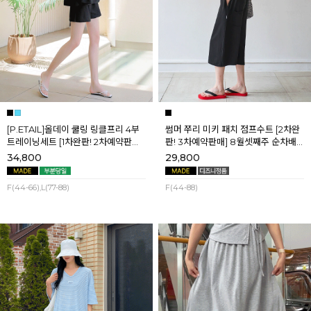
[P.ETAIL]올데이 쿨링 링클프리 4부
썸머 쭈리 미키 패치 점프수트 [2차완
트레이닝세트 [1차완판! 2차예약판매]
판! 3차예약판매] 8월셋째주 순차배
[블랙L] 8월셋째주 순차배송
송
34,800
29,800
F(44-66),L(77-88)
F(44-88)