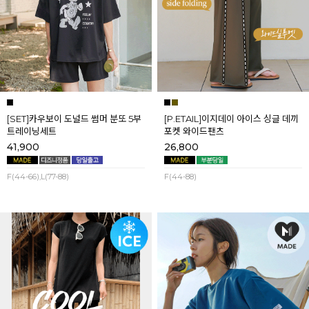
[SET]카우보이 도널드 썸머 분또 5부
[P.ETAIL]이지데이 아이스 싱글 데끼
트레이닝세트
포켓 와이드팬츠
41,900
26,800
F(44-66),L(77-88)
F(44-88)