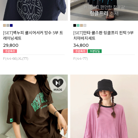
[SET]백누피 쿨시어서커 방수 5부 트
[SET]만타 쿨스판 링클프리 핀턱 9부
레이닝세트
치마바지세트
29,800
34,800
F(44-66),XL(77)
F(44-77)