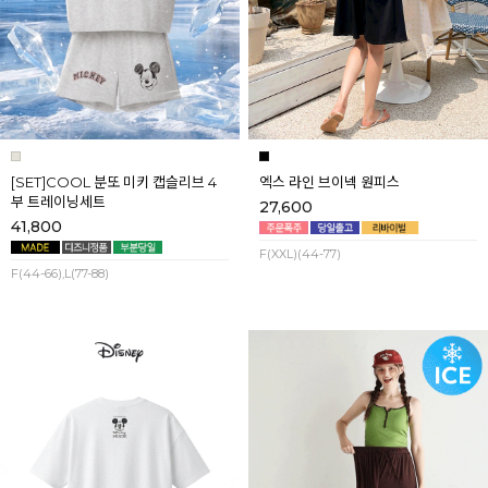
[SET]COOL 분또 미키 캡슬리브 4
엑스 라인 브이넥 원피스
부 트레이닝세트
27,600
41,800
F(XXL)(44-77)
F(44-66),L(77-88)