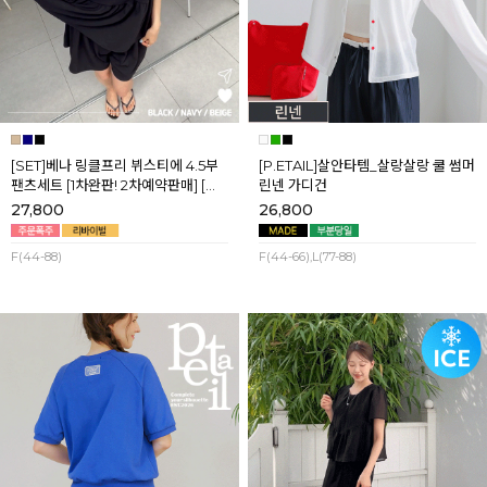
[SET]베나 링클프리 뷔스티에 4.5부
[P.ETAIL]살안타템_살랑살랑 쿨 썸머
팬츠세트 [1차완판! 2차예약판매] [네
린넨 가디건
이비,블랙] 8월셋째주 순차배송
27,800
26,800
F(44-88)
F(44-66),L(77-88)