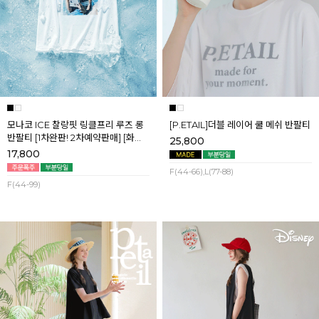
모나코 ICE 찰랑핏 링클프리 루즈 롱
[P.ETAIL]더블 레이어 쿨 메쉬 반팔티
반팔티 [1차완판! 2차예약판매] [화이
25,800
트] 8월첫째주 순차배송
17,800
F(44-66),L(77-88)
F(44-99)