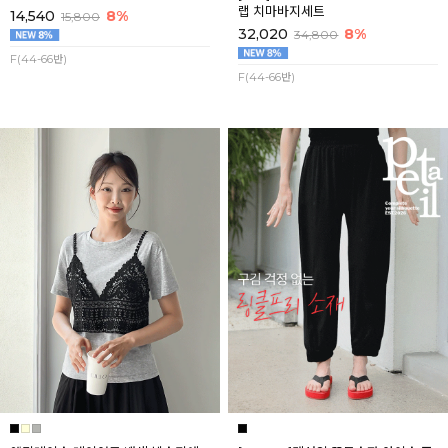
랩 치마바지세트
14,540
8%
15,800
32,020
8%
34,800
F(44-66반)
F(44-66반)