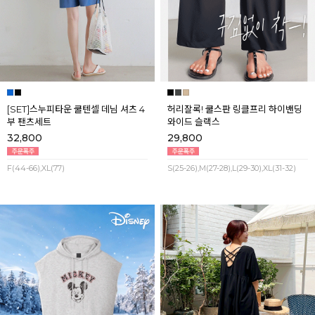
[SET]스누피타운 쿨텐셀 데님 셔츠 4
허리잘록! 쿨스판 링클프리 하이밴딩
부 팬츠세트
와이드 슬랙스
32,800
29,800
F(44-66),XL(77)
S(25-26),M(27-28),L(29-30),XL(31-32)