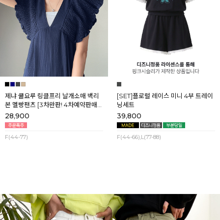
제냐 쿨요루 링클프리 날개소매 백리
[SET]플로럴 레이스 미니 4부 트레이
본 멜빵팬츠 [3차완판! 4차예약판매]
닝세트
[네이비] 8월셋째주 순차배송
28,900
39,800
F(44-77)
F(44-66),L(77-88)