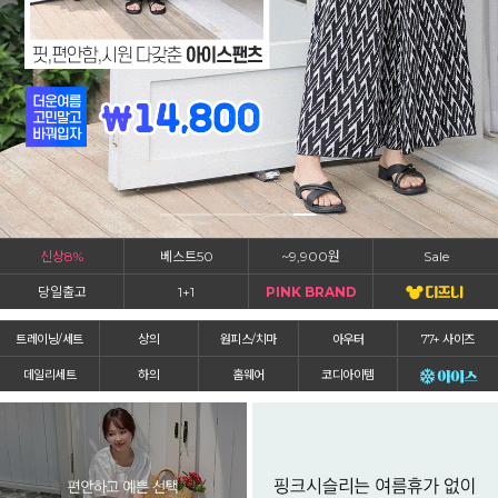
신상8%
베스트50
~9,900원
Sale
당일출고
1+1
PINK BRAND
트레이닝/세트
상의
원피스/치마
아우터
77+ 사이즈
데일리세트
하의
홈웨어
코디아이템