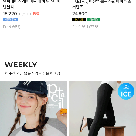
앤틱레이스 레이어드 배색 뷔스티에
[P.ETAIL]텐션업 쫀득스판 아이스 조
반팔티
거팬츠
18,220
8%
24,800
19,800
F(44-66반)
F(44-66),L(77-88)
WEEKLY
한 주간 가장 많은 사랑을 받은 아이템