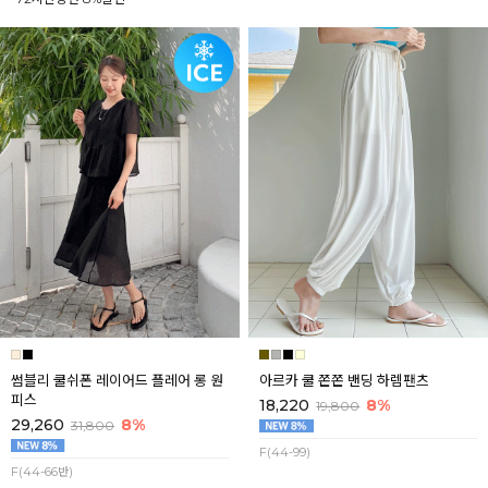
썸블리 쿨쉬폰 레이어드 플레어 롱 원
아르카 쿨 쫀쫀 밴딩 하렘팬츠
피스
18,220
8%
19,800
29,260
8%
31,800
F(44-99)
F(44-66반)