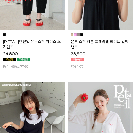
[P.ETAIL]텐션업 쫀득스판 아이스 조
몬즈 스판 리본 포켓라벨 와이드 멜빵
거팬츠
팬츠
24,800
28,900
F(44-66),L(77-88)
F(44-77)