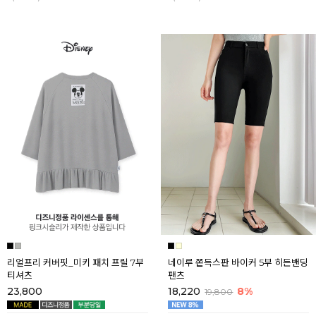
리얼프리 커버핏_미키 패치 프릴 7부
네이루 쫀득스판 바이커 5부 히든밴딩
티셔츠
팬츠
23,800
18,220
8%
19,800