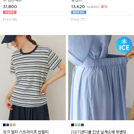
31,800
13,620
8%
14,800
F(44-99)
F(44-77)
잉크 멀티 스트라이프 반팔티
[SET]센디쿨 린넨 날개소매 뒷밴딩