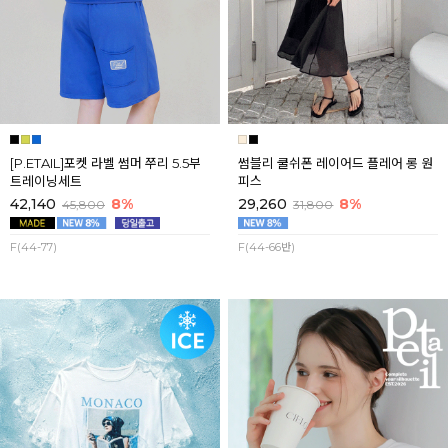
[P.ETAIL]포켓 라벨 썸머 쭈리 5.5부
썸블리 쿨쉬폰 레이어드 플레어 롱 원
트레이닝세트
피스
42,140
8%
29,260
8%
45,800
31,800
F(44-77)
F(44-66반)