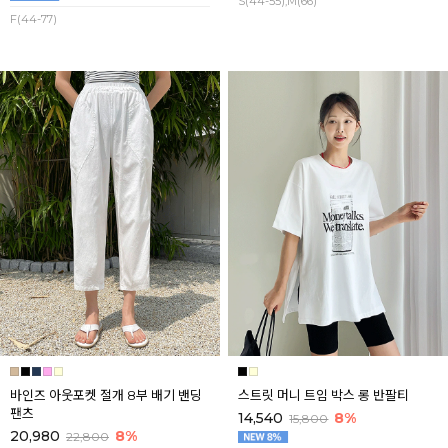
S(44-55),M(66)
F(44-77)
바인즈 아웃포켓 절개 8부 배기 밴딩
스트릿 머니 트임 박스 롱 반팔티
팬츠
14,540
8%
15,800
20,980
8%
22,800