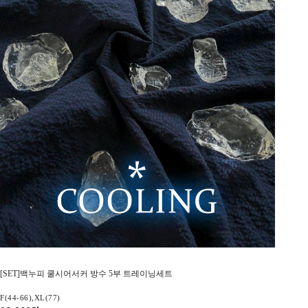
[SET]백누피 쿨시어서커 방수 5부 트레이닝세트
F(44-66),XL(77)