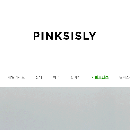
데일리세트
상의
하의
반바지
키별로팬츠
원피스