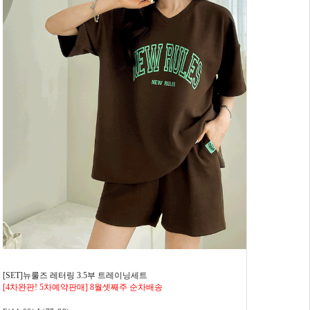
[SET]뉴룰즈 레터링 3.5부 트레이닝세트
[4차완판! 5차예약판매] 8월셋째주 순차배송