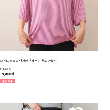
모어드 소프트 단가라 백레터링 루즈 반팔티
F(44-99)
19,800원