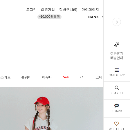
로그인
회원가입
장바구니(
0
)
마이페이지
배송조회
+10,000원혜택
BANK
KR
여름휴가
배송안내
CATEGORY
/스커트
홈웨어
아우터
Sale
77+
코디템
오늘발
SEARCH
BOARD
WISH LIST