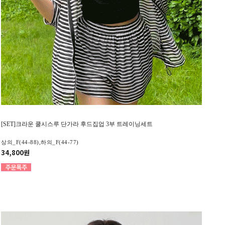
[SET]크라운 쿨시스루 단가라 후드집업 3부 트레이닝세트
상의_F(44-88),하의_F(44-77)
34,800원