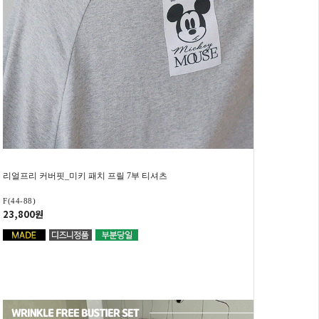
리얼프리 커버핏_미키 패치 프릴 7부 티셔츠
F(44-88)
23,800원