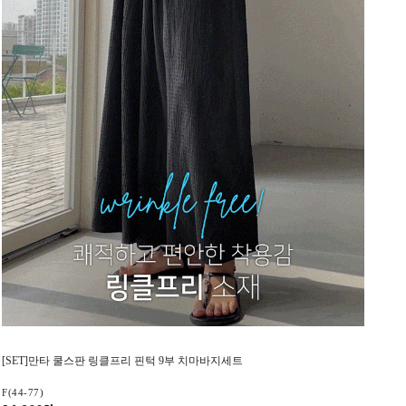
[SET]만타 쿨스판 링클프리 핀턱 9부 치마바지세트
F(44-77)