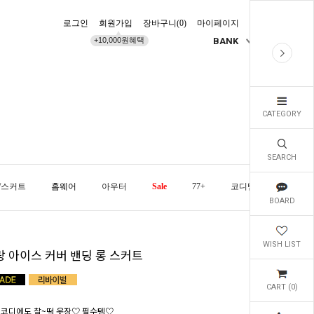
로그인
회원가입
장바구니(
0
)
마이페이지
배송조회
+10,000원혜택
BANK
KR
CATEGORY
SEARCH
/스커트
홈웨어
아우터
Sale
77+
코디템
오늘발
BOARD
WISH LIST
랑 아이스 커버 밴딩 롱 스커트
CART (
0
)
 코디에도 찰~떡 옷장♡ 필수템♡