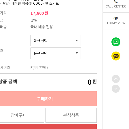
 찰랑~ 쾌적한 착용감! COOL~ 한 스커트 !
CALL CENTER
가격
17,800 원
금
1%
TODAY VIEW
배송
국내 배송 전용
즈
사이즈
F(44-77반)
0
상품 금액
원
구매하기
장바구니
관심상품