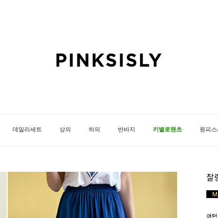
데일리세트
상의
하의
반바지
키별로팬츠
원피스
찰
어떤