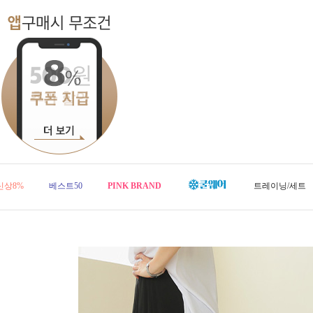
신상8%
베스트50
PINK BRAND
트레이닝/세트