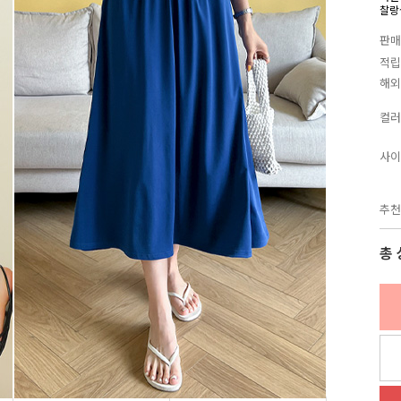
찰랑~
판매
적립
해외
컬러
사이
추천
총 