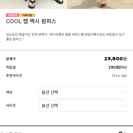
COOL 랩 맥시 원피스
입는순간 예술적인 핏에 반하다- 데이트룩은 물론 바캉스룩,데일리룩으로도 부담없이 입기
좋은 원피스 !
29,800
원
판매가
적립금
290원(1%)
추천사이즈
F(44-66)
색상
사이즈