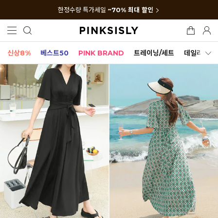
한정수량 특가세일
~70% 최대 할인
신상8%
베스트50
PINK BRAND
트레이닝/세트
데일리세트