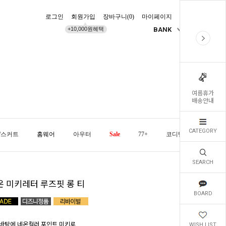
로그인
회원가입
장바구니(
0
)
마이페이지
배송조회
+10,000원혜택
BANK
KR
여름휴가
배송안내
CATEGORY
/스커트
홈웨어
아우터
Sale
77+
코디템
오늘발
SEARCH
온 미키레터 루즈핏 롱 티
BOARD
바탕에 네온컬러 포인트 미키로
WISH LIST