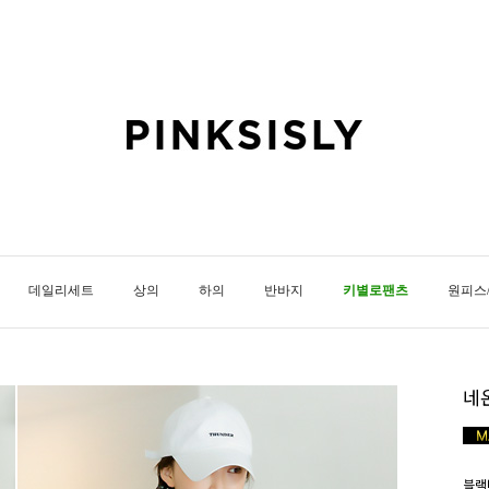
데일리세트
상의
하의
반바지
키별로팬츠
원피스
네
블랙