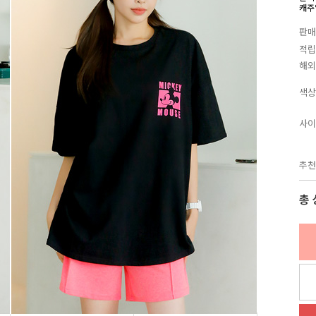
캐주
판매
적립
해외
색상
사이
추천
총 