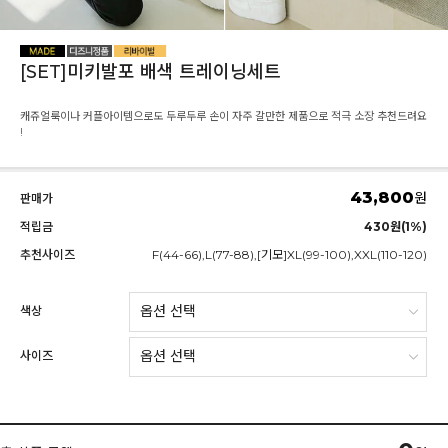
[SET]미키발포 배색 트레이닝세트
캐쥬얼룩이나 커플아이템으로도 두루두루 손이 자주 갈만한 제품으로 적극 소장 추천드려요
!
43,800
원
판매가
적립금
430원(1%)
추천사이즈
F(44-66),L(77-88),[기모]XL(99-100),XXL(110-120)
색상
사이즈