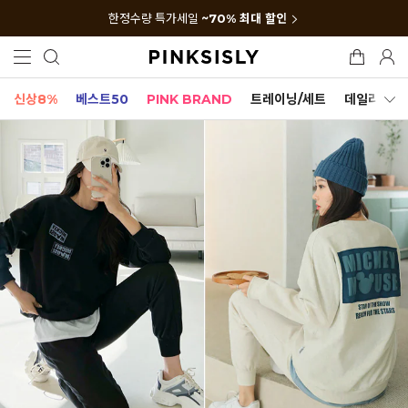
한정수량 특가세일
~70% 최대 할인
신상8%
베스트50
PINK BRAND
트레이닝/세트
데일리세트