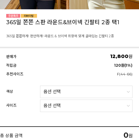
365일 쫀쫀 스판 라운드&브이넥 긴팔티 2종 택1
365일 쫀쫀하게! 편안하게! 라운드 & 브이넥 취향에 맞게 골라입는 긴팔티 2종
12,800
원
판매가
적립금
120원(1%)
추천사이즈
F(44-66)
색상
사이즈
0
총 상품 금액
원