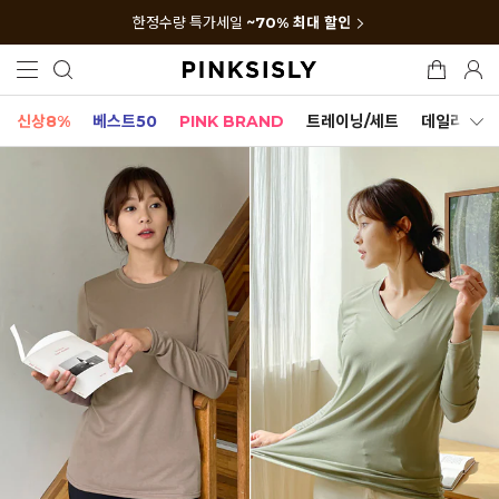
한정수량 특가세일
~70% 최대 할인
신상8%
베스트50
PINK BRAND
트레이닝/세트
데일리세트