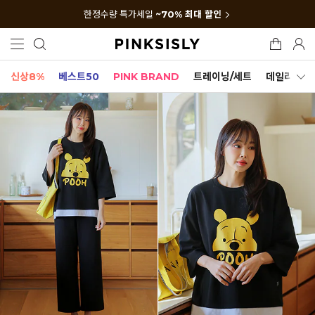
한정수량 특가세일
~70% 최대 할인
신상8%
베스트50
PINK BRAND
트레이닝/세트
데일리세트