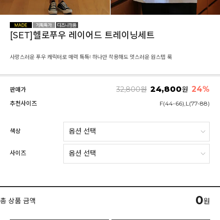
[SET]헬로푸우 레이어드 트레이닝세트
사랑스러운 푸우 캐릭터로 매력 톡톡! 하나만 착용해도 멋스러운 원스텝 룩
24,800
24
%
32,800
원
원
판매가
추천사이즈
F(44-66),L(77-88)
색상
사이즈
0
총 상품 금액
원