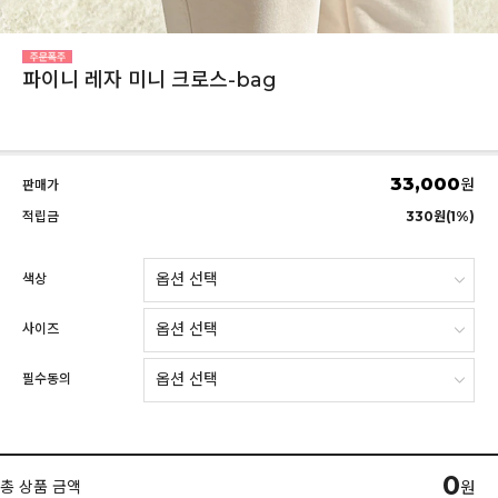
파이니 레자 미니 크로스-bag
33,000
원
판매가
적립금
330원(1%)
색상
사이즈
필수동의
0
총 상품 금액
원