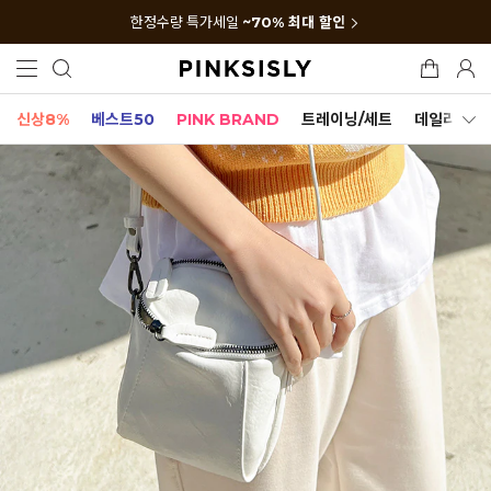
한정수량 특가세일
~70% 최대 할인
신상8%
베스트50
PINK BRAND
트레이닝/세트
데일리세트