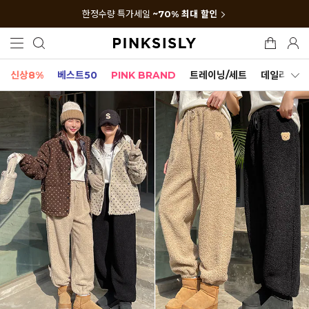
한정수량 특가세일
~70% 최대 할인
신상8%
베스트50
PINK BRAND
트레이닝/세트
데일리세트