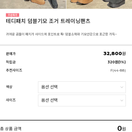
테디패치 덤블기모 조거 트레이닝팬츠
귀여운 곰돌이 패치가 사이드에 포인트로 톡! 덤블소재와 기모안감으로 포근함 가득~
32,800
원
판매가
적립금
320원(1%)
추천사이즈
F(44-88)
색상
사이즈
0
총 상품 금액
원