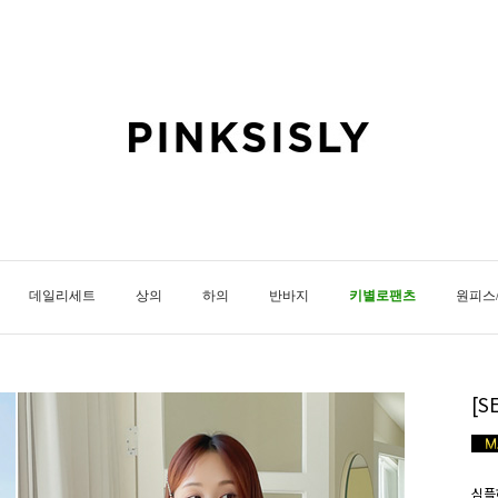
데일리세트
상의
하의
반바지
키별로팬츠
원피스
[
심플