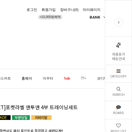
로그인
회원가입
장바구니(
0
)
마이페이지
배송조회
+10,000원혜택
BANK
KR
여름휴가
배송안내
CATEGORY
/스커트
홈웨어
아우터
Sale
77+
코디템
오늘발
SEARCH
SET]포켓라벨 맨투맨 4부 트레이닝세트
BOARD
하면서도 패치 포인트로 깔끔하고 세련되게!!
WISH LIST