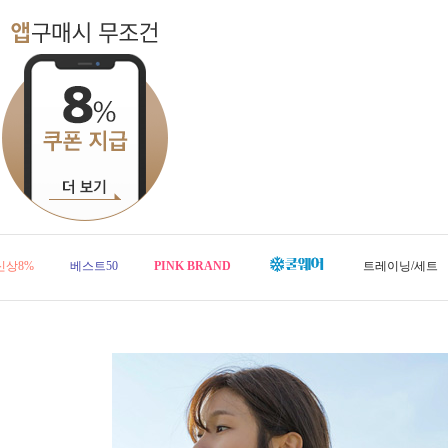
신상8%
베스트50
PINK BRAND
트레이닝/세트