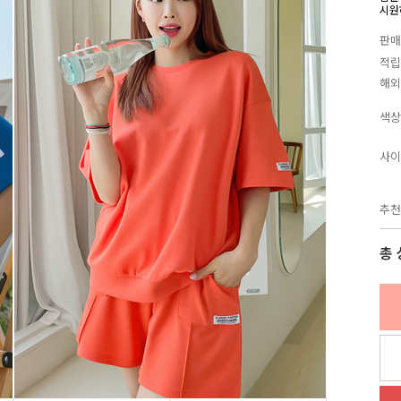
시원
판매
적립
해외
색상
사이
추천
총 