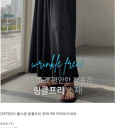
[SET]만타 쿨스판 링클프리 핀턱 9부 치마바지세트
F(44-77)