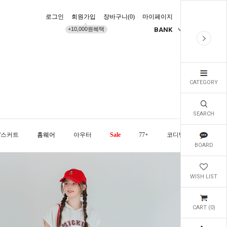
로그인
회원가입
장바구니(
0
)
마이페이지
배송조회
+10,000원혜택
BANK
KR
CATEGORY
SEARCH
/스커트
홈웨어
아우터
Sale
77+
코디템
오늘발
BOARD
WISH LIST
CART (
0
)