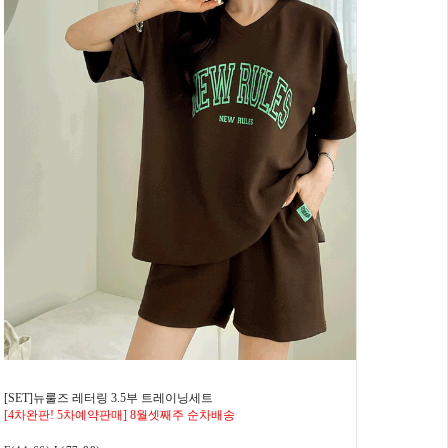
[SET]뉴룰즈 레터링 3.5부 트레이닝세트
[4차완판! 5차예약판매] 8월셋째주 순차배송