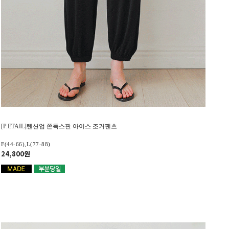
[P.ETAIL]텐션업 쫀득스판 아이스 조거팬츠
F(44-66),L(77-88)
24,800원