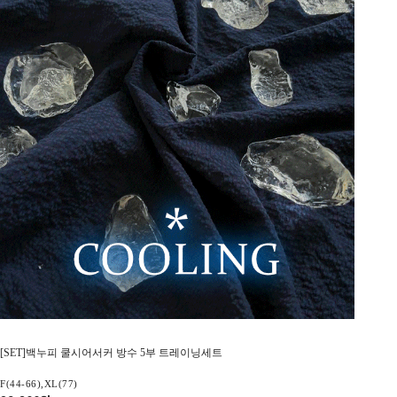
[SET]백누피 쿨시어서커 방수 5부 트레이닝세트
F(44-66),XL(77)