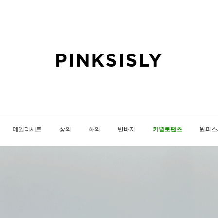
데일리세트
상의
하의
반바지
키별로팬츠
원피스