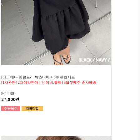
[SET]베나 링클프리 뷔스티에 4.5부 팬츠세트
[1차완판! 2차예약판매] [네이비,블랙] 8월셋째주 순차배송
F(44-88)
27,800원