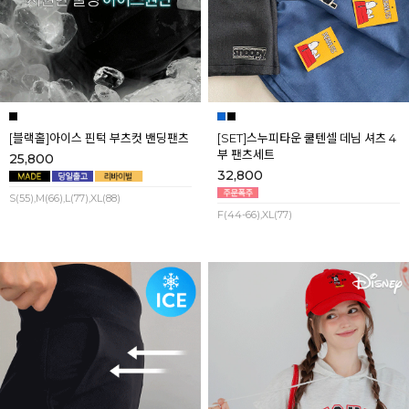
[블랙홀]아이스 핀턱 부츠컷 밴딩팬츠
[SET]스누피타운 쿨텐셀 데님 셔츠 4
부 팬츠세트
25,800
32,800
S(55),M(66),L(77),XL(88)
F(44-66),XL(77)