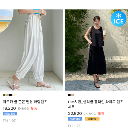
아르카 쿨 쫀쫀 밴딩 하렘팬츠
the시원_셀리쿨 훌라인 와이드 팬츠
세트
18,220
8%
19,800
22,820
8%
24,800
F(44-99)
F(44-77)