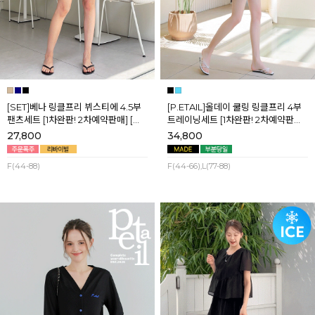
[SET]베나 링클프리 뷔스티에 4.5부
[P.ETAIL]올데이 쿨링 링클프리 4부
팬츠세트 [1차완판! 2차예약판매] [네
트레이닝세트 [1차완판! 2차예약판매]
이비,블랙] 8월셋째주 순차배송
[블랙L] 8월셋째주 순차배송
27,800
34,800
F(44-88)
F(44-66),L(77-88)