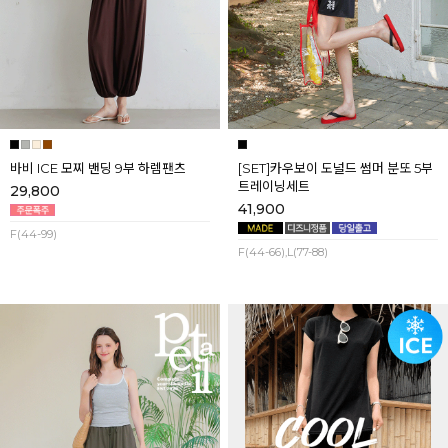
바비 ICE 모찌 밴딩 9부 하렘팬츠
[SET]카우보이 도널드 썸머 분또 5부
트레이닝세트
29,800
41,900
F(44-99)
F(44-66),L(77-88)