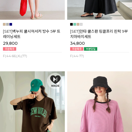
[SET]백누피 쿨시어서커 방수 5부 트
[SET]만타 쿨스판 링클프리 핀턱 9부
레이닝세트
치마바지세트
29,800
34,800
F(44-66),XL(77)
F(44-77)