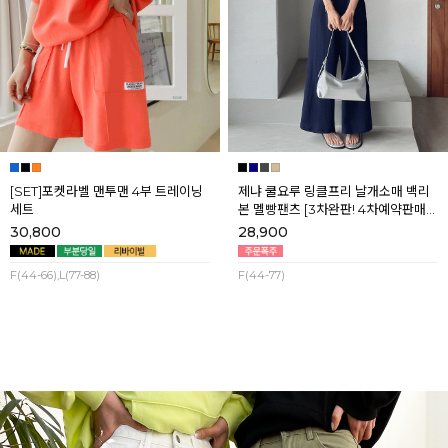
[SET]포켓라벨 맨투맨 4부 트레이닝
제냐 쿨요루 링클프리 날개소매 백리
세트
본 멜빵팬츠 [3차완판! 4차예약판매]
[네이비] 8월셋째주 순차배송
30,800
28,900
F(44-66),L(77-88)
F(44-77)