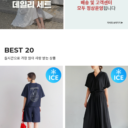
BEST 20
실시간으로 가장 많이 사랑 받는 상품