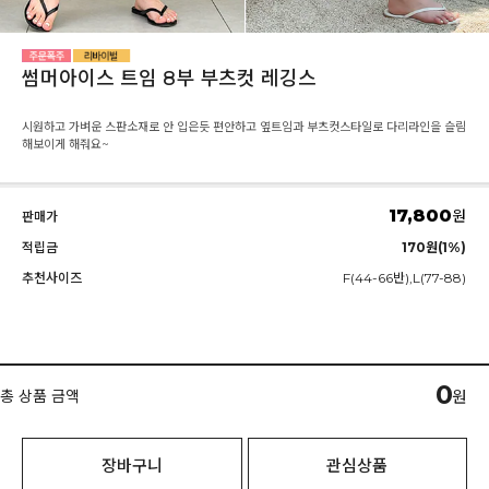
썸머아이스 트임 8부 부츠컷 레깅스
시원하고 가벼운 스판소재로 안 입은듯 편안하고 옆트임과 부츠컷스타일로 다리라인을 슬림
해보이게 해줘요~
17,800
원
판매가
적립금
170원(1%)
추천사이즈
F(44-66반),L(77-88)
0
총 상품 금액
원
장바구니
관심상품