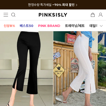
한정수량 특가세일
~70% 최대 할인
신상8%
베스트50
PINK BRAND
트레이닝/세트
데일리세트