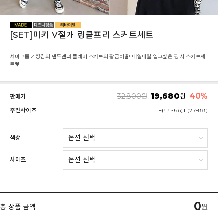
[SET]미키 V절개 링클프리 스커트세트
세미크롭 기장감의 맨투맨과 플레어 스커트의 황금비율! 매일매일 입고싶은 핑.시 스커트세
트♥
19,680
40%
32,800
원
원
판매가
추천사이즈
F(44-66),L(77-88)
색상
사이즈
0
총 상품 금액
원