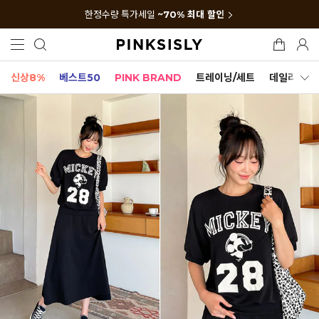
한정수량 특가세일
~70% 최대 할인
신상8%
베스트50
PINK BRAND
트레이닝/세트
데일리세트