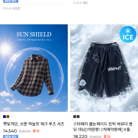
F(44-88)
F(44-66반)
햇빛차단_쉬폰 하늘핏 체크 루즈 셔츠
스타패치 쿨논페이드 핀턱 버뮤다 밴
딩 데님[1차완판! 2차예약판매] 8월셋
14,540
8%
15,800
째주 순차배송
18,220
8%
19,800