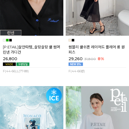
[P.ETAIL]살안타템_살랑살랑 쿨 썸머
썸블리 쿨쉬폰 레이어드 플레어 롱 원
린넨 가디건
피스
26,800
29,260
8%
31,800
F(44-66),L(77-88)
F(44-66반)