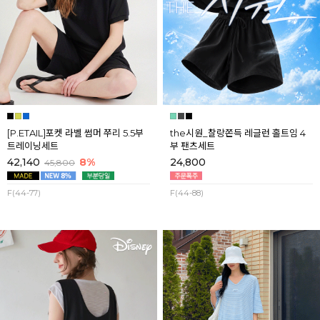
[P.ETAIL]포켓 라벨 썸머 쭈리 5.5부
the시원_찰랑쫀득 레글런 홀트임 4
트레이닝세트
부 팬츠세트
42,140
8%
24,800
45,800
F(44-77)
F(44-88)