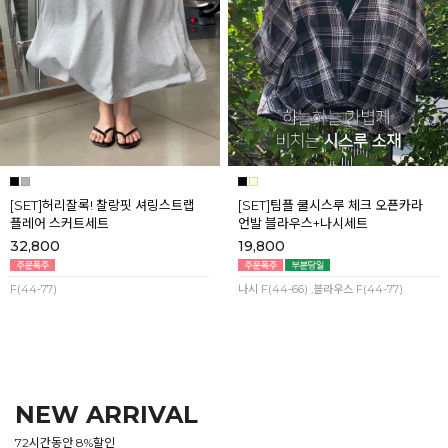
[SET]허리잘록! 찰랑핏 셔링스트랩
[SET]팀플 쿨시스루 체크 오픈카라
플레어 스커트세트
언발 블라우스+나시세트
32,800
19,800
F(44-77)
나시 F(44-66) ,블라우스 F(44-77)
NEW ARRIVAL
72시간동안 8%할인