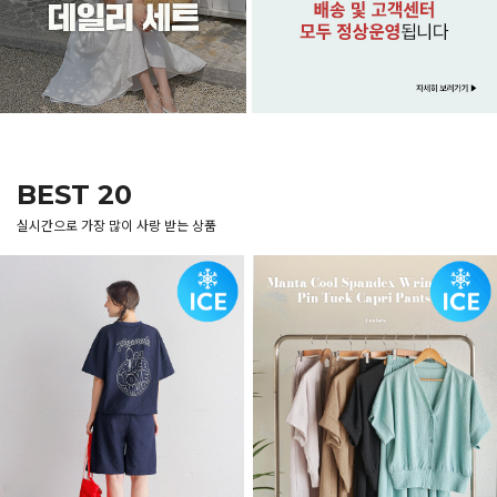
BEST 20
실시간으로 가장 많이 사랑 받는 상품