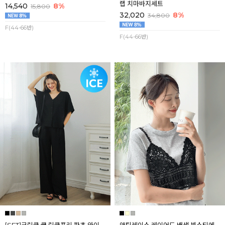
랩 치마바지세트
14,540
8%
15,800
32,020
8%
34,800
F(44-66반)
F(44-66반)