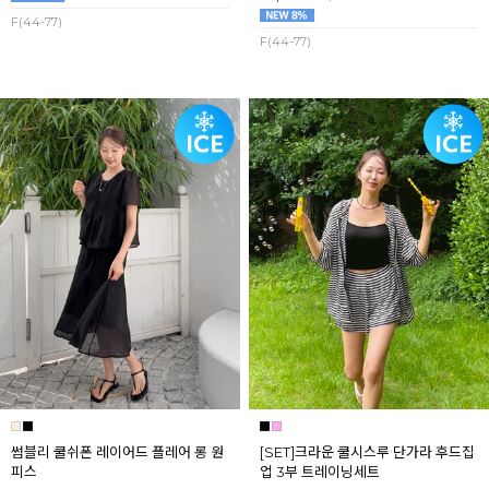
F(44-77)
F(44-77)
썸블리 쿨쉬폰 레이어드 플레어 롱 원
[SET]크라운 쿨시스루 단가라 후드집
피스
업 3부 트레이닝세트