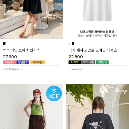
엑스 라인 브이넥 원피스
미키 패치 포인트 오버핏 티셔츠
27,600
22,800
F(XXL)(44-77)
F(44-88)