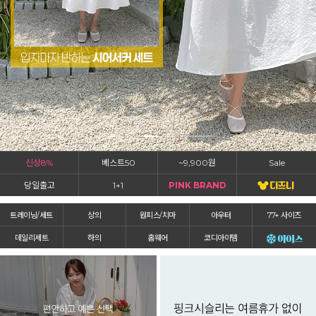
신상8%
베스트50
~9,900원
Sale
당일출고
1+1
PINK BRAND
트레이닝/세트
상의
원피스/치마
아우터
77+ 사이즈
데일리세트
하의
홈웨어
코디아이템