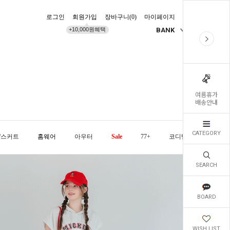
로그인
회원가입
장바구니(
0
)
마이페이지
배송조회
+10,000원혜택
BANK
KR
여름휴가
배송안내
CATEGORY
/스커트
홈웨어
아우터
Sale
77+
코디템
오늘발
SEARCH
BOARD
WISH LIST