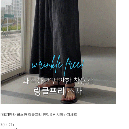
[SET]만타 쿨스판 링클프리 핀턱 9부 치마바지세트
F(44-77)