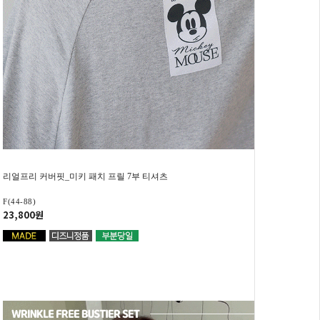
리얼프리 커버핏_미키 패치 프릴 7부 티셔츠
F(44-88)
23,800원