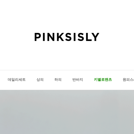
데일리세트
상의
하의
반바지
키별로팬츠
원피스