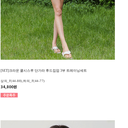
[SET]크라운 쿨시스루 단가라 후드집업 3부 트레이닝세트
상의_F(44-88),하의_F(44-77)
34,800원