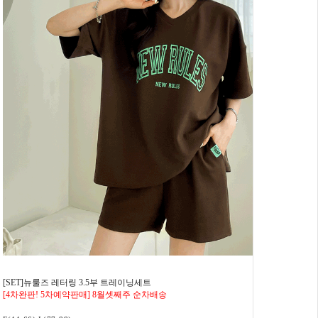
[SET]뉴룰즈 레터링 3.5부 트레이닝세트
[4차완판! 5차예약판매] 8월셋째주 순차배송