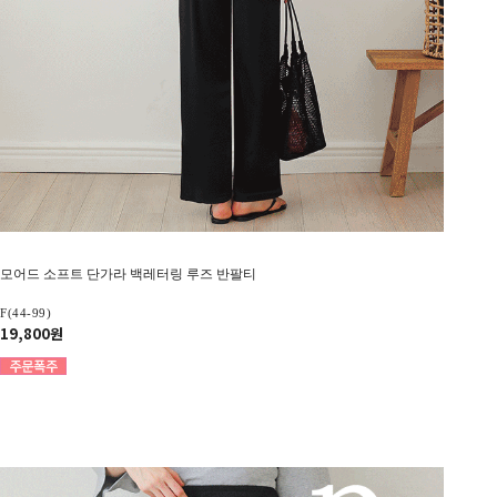
모어드 소프트 단가라 백레터링 루즈 반팔티
F(44-99)
19,800원