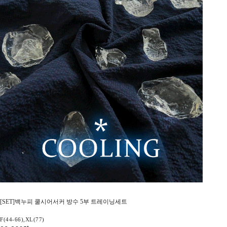
[SET]백누피 쿨시어서커 방수 5부 트레이닝세트
F(44-66),XL(77)