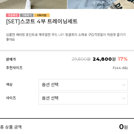
[SET]스코트 4부 트레이닝세트
심플한 레터링 포인트로 캐주얼한 무드 UP! 링클프리 소재로 구김걱정없이 마음껏 즐기기
좋아요
24,800
17
%
29,800
원
원
판매가
추천사이즈
F(44-66)
색상
사이즈
0
총 상품 금액
원