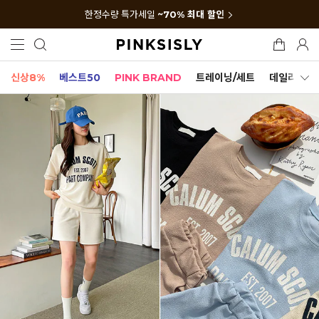
한정수량 특가세일
~70% 최대 할인
신상8%
베스트50
PINK BRAND
트레이닝/세트
데일리세트