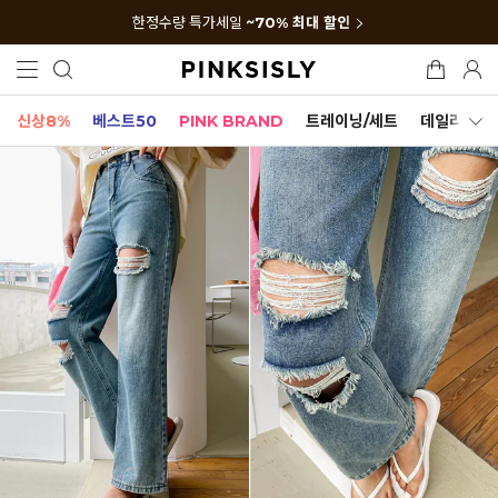
한정수량 특가세일
~70% 최대 할인
신상8%
베스트50
PINK BRAND
트레이닝/세트
데일리세트