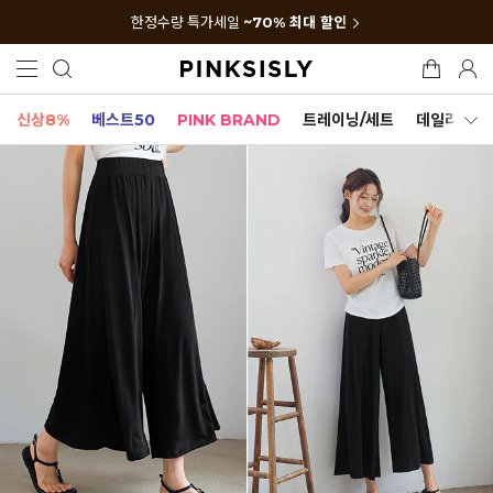
한정수량 특가세일
~70% 최대 할인
신상8%
베스트50
PINK BRAND
트레이닝/세트
데일리세트