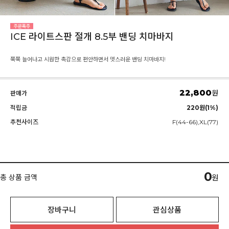
ICE 라이트스판 절개 8.5부 밴딩 치마바지
쭉쭉 늘어나고 시원한 촉감으로 편안하면서 멋스러운 밴딩 치마바지!
22,800
원
판매가
적립금
220원(1%)
추천사이즈
F(44-66),XL(77)
0
총 상품 금액
원
장바구니
관심상품