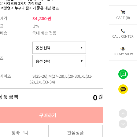
은 사이즈와 3가지 기장으로
 걱정없이 누구나 즐기기 좋은 데님 팬츠!
가격
34,800 원
CART (
0
)
금
1%
배송
국내 배송 전용
CALL CENTER
TODAY VIEW
즈
사이즈
S(25-26),M(27-28),L(29-30),XL(31-
32),2XL(33-34)
0
상품 금액
원
구매하기
장바구니
관심상품