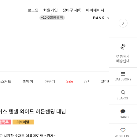
로그인
회원가입
장바구니(
0
)
마이페이지
배송조회
+10,000원혜택
BANK
KR
여름휴가
배송안내
CATEGORY
/스커트
홈웨어
아우터
Sale
77+
코디템
오늘발
SEARCH
이스 텐셀 와이드 히든밴딩 데님
BOARD
고 시원한 소재로 여름에도 멋스럽게~!
WISH LIST