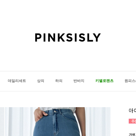
데일리세트
상의
하의
반바지
키별로팬츠
원피스
아
가볍