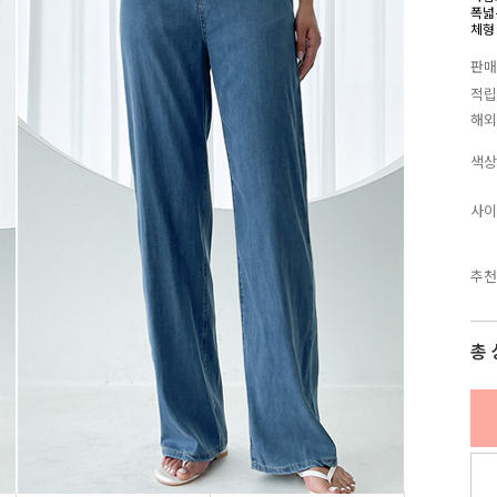
폭넓
체형
판매
적립
해외
색상
사이
추천
총 