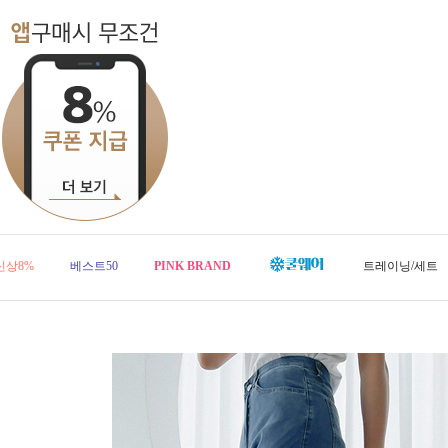
신상8%
베스트50
PINK BRAND
트레이닝/세트