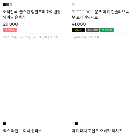
허리잘록! 쿨스판 링클프리 하이밴딩
[SET]COOL 분또 미키 캡슬리브 4
와이드 슬랙스
부 트레이닝세트
29,800
41,800
S(25-26),M(27-28),L(29-30),XL(31-32)
F(44-66),L(77-88)