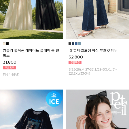
썸블리 쿨쉬폰 레이어드 플레어 롱 원
-5ºC 마법보정 워싱 부츠컷 데님
피스
32,800
31,800
S(25-26),M(27-28),L(29-30),XL(31-
32),2XL(33-34)
F(44-66반)