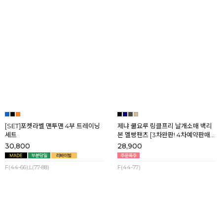
[P.ETAIL]이지데이 아이스 싱글 데끼
[SET]쿨컷팅 8부팬츠세트
포켓 와이드팬츠
27,800
26,800
F(44-66),L(66반-77반)
F(44-88)