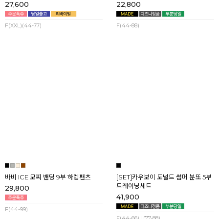
엑스 라인 브이넥 원피스
미키 패치 포인트 오버핏 티셔츠
27,600
22,800
F(XXL)(44-77)
F(44-88)