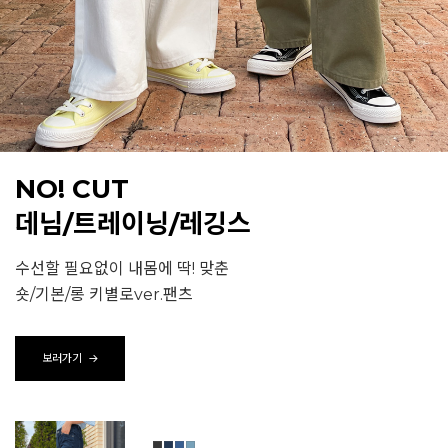
NO! CUT
데님/트레이닝/레깅스