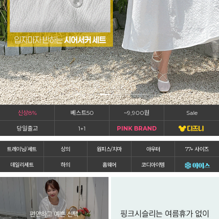
신상8%
베스트50
~9,900원
Sale
당일출고
1+1
PINK BRAND
트레이닝/세트
상의
원피스/치마
아우터
77+ 사이즈
데일리세트
하의
홈웨어
코디아이템