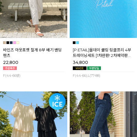
바인즈 아웃포켓 절개 8부 배기 밴딩
[P.ETAIL]올데이 쿨링 링클프리 4부
팬츠
트레이닝세트 [1차완판! 2차예약판매]
[블랙L] 8월셋째주 순차배송
22,800
34,800
F(44-66반)
F(44-66),L(77-88)