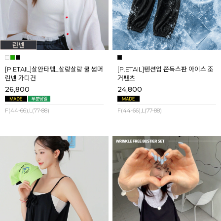
[P.ETAIL]살안타템_살랑살랑 쿨 썸머
[P.ETAIL]텐션업 쫀득스판 아이스 조
린넨 가디건
거팬츠
26,800
24,800
F(44-66),L(77-88)
F(44-66),L(77-88)