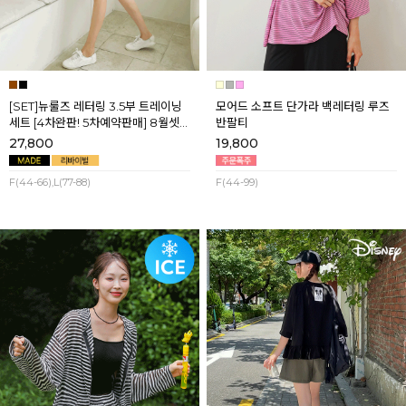
[SET]뉴룰즈 레터링 3.5부 트레이닝
모어드 소프트 단가라 백레터링 루즈
세트 [4차완판! 5차예약판매] 8월셋
반팔티
째주 순차배송
27,800
19,800
F(44-66),L(77-88)
F(44-99)