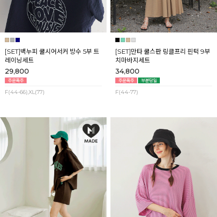
[SET]백누피 쿨시어서커 방수 5부 트
[SET]만타 쿨스판 링클프리 핀턱 9부
레이닝세트
치마바지세트
29,800
34,800
F(44-66),XL(77)
F(44-77)