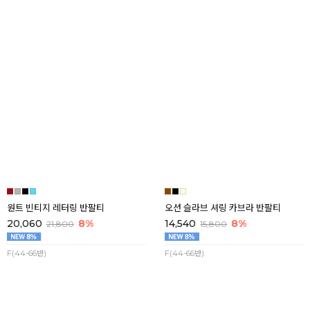
F(44-77)
원트 빈티지 레터링 반팔티
오션 슬라브 셔링 카브라 반팔티
20,060
8%
14,540
8%
21,800
15,800