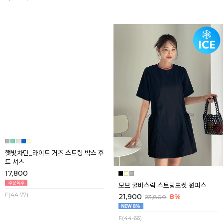
햇빛차단_라이트 거즈 스트링 박스 후
모브 쿨바스락 스트링포켓 원피스
드 셔츠
21,900
8%
23,800
17,800
F(44-66)