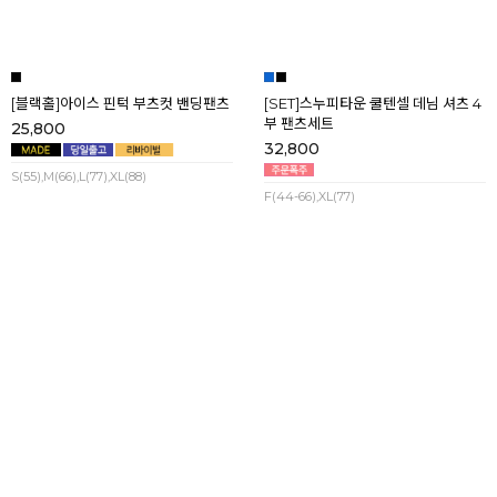
[블랙홀]아이스 핀턱 부츠컷 밴딩팬츠
[SET]스누피타운 쿨텐셀 데님 셔츠 4
부 팬츠세트
25,800
32,800
S(55),M(66),L(77),XL(88)
F(44-66),XL(77)