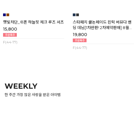
햇빛차단_쉬폰 하늘핏 체크 루즈 셔츠
스타패치 쿨논페이드 핀턱 버뮤다 밴
딩 데님[1차완판! 2차예약판매] 8월셋
15,800
째주 순차배송
19,800
F(44-77)
F(44-77)