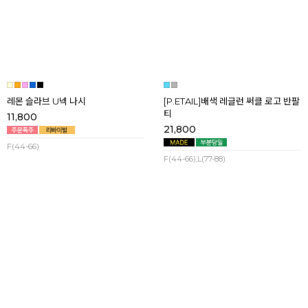
WEEKLY
한 주간 가장 많은 사랑을 받은 아이템
레몬 슬라브 U넥 나시
[P.ETAIL]배색 레글런 써클 로고 반팔
티
11,800
21,800
F(44-66)
F(44-66),L(77-88)