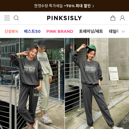
한정수량 특가세일
~70% 최대 할인
신상8%
베스트50
PINK BRAND
트레이닝/세트
데일리세트