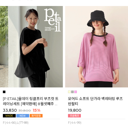
[P.ETAIL]올데이 링클프리 부츠컷 트
모어드 소프트 단가라 백레터링 루즈
레이닝세트 [예약판매] 8월셋째주 순
반팔티
차배송
33,830
15%
19,800
39,800
F(44-66),L(77-88)
F(44-99)