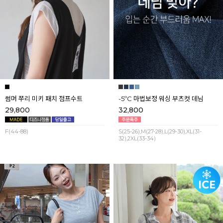
썸머 쭈리 미키 패치 점프수트
-5ºC 마법보정 워싱 부츠컷 데님
29,800
32,800
F(44-88)
S(25-26),M(27-28),L(29-30),XL(31-
32),2XL(33-34)