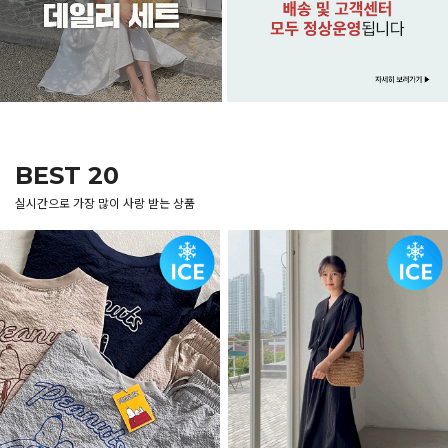
BEST 20
실시간으로 가장 많이 사랑 받는 상품