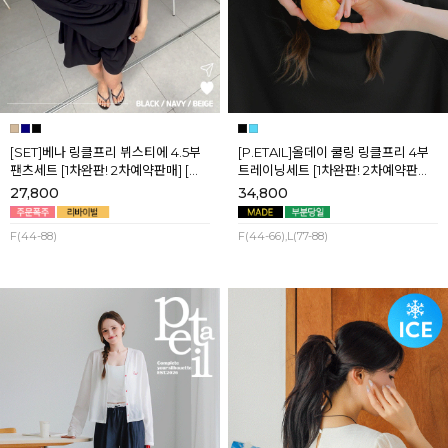
[SET]베나 링클프리 뷔스티에 4.5부
[P.ETAIL]올데이 쿨링 링클프리 4부
팬츠세트 [1차완판! 2차예약판매] [네
트레이닝세트 [1차완판! 2차예약판매]
이비,블랙] 8월셋째주 순차배송
[블랙L] 8월셋째주 순차배송
27,800
34,800
F(44-88)
F(44-66),L(77-88)