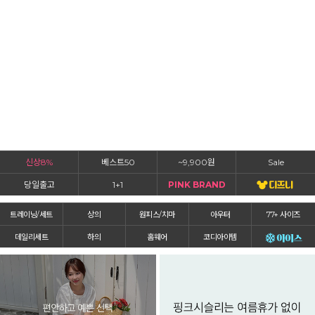
신상8%
베스트50
~9,900원
Sale
당일출고
1+1
PINK BRAND
트레이닝/세트
상의
원피스/치마
아우터
77+ 사이즈
데일리세트
하의
홈웨어
코디아이템