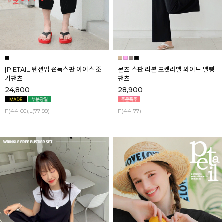
[P.ETAIL]텐션업 쫀득스판 아이스 조
몬즈 스판 리본 포켓라벨 와이드 멜빵
거팬츠
팬츠
24,800
28,900
F(44-66),L(77-88)
F(44-77)