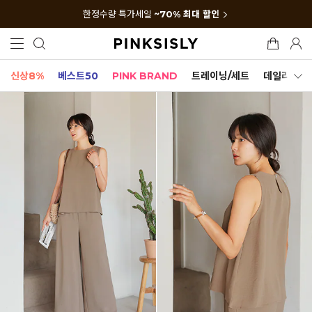
한정수량 특가세일
~70% 최대 할인
신상8%
베스트50
PINK BRAND
트레이닝/세트
데일리세트