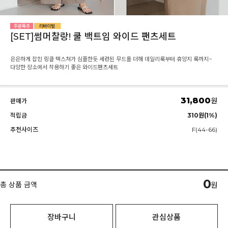
[SET]썸머찰랑! 쿨 백트임 와이드 팬츠세트
은은하게 잡힌 링클 텍스쳐가 심플한듯 세련된 무드를 더해 데일리룩부터 휴양지 룩까지~
다양한 장소에서 착용하기 좋은 와이드팬츠세트
31,800
원
판매가
적립금
310원(1%)
추천사이즈
F(44-66)
0
총 상품 금액
원
장바구니
관심상품