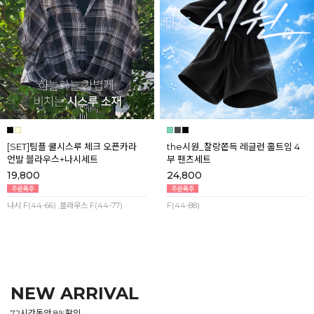
[SET]팀플 쿨시스루 체크 오픈카라
the시원_찰랑쫀득 레글런 홀트임 4
언발 블라우스+나시세트
부 팬츠세트
19,800
24,800
나시 F(44-66) ,블라우스 F(44-77)
F(44-88)
NEW ARRIVAL
72시간동안 8%할인