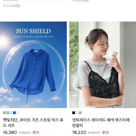
F(44-66반)
F(44-66반)
햇빛차단_라이트 거즈 스트링 박스 후
앤틱레이스 레이어드 배색 뷔스티에
드 셔츠
반팔티
16,380
8%
18,220
8%
17,800
19,800