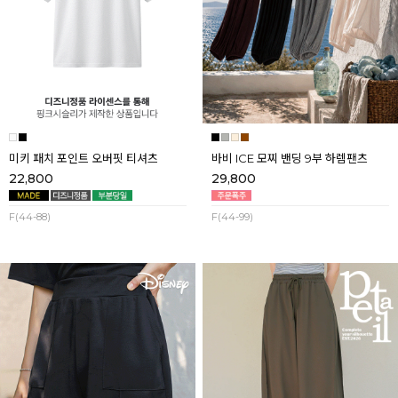
미키 패치 포인트 오버핏 티셔츠
바비 ICE 모찌 밴딩 9부 하렘팬츠
22,800
29,800
F(44-88)
F(44-99)