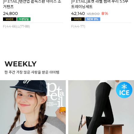
[P.ETAIL]텐션업 쫀득스판 아이스 조
[P.ETAIL]포켓 라벨 썸머 쭈리 5.5부
거팬츠
트레이닝세트
24,800
42,140
8%
45,800
F(44-66),L(77-88)
F(44-77)
WEEKLY
한 주간 가장 많은 사랑을 받은 아이템