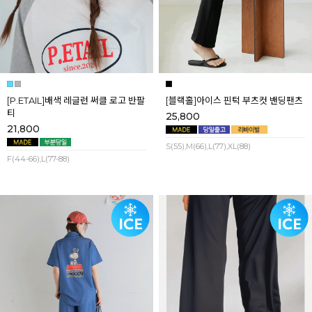
[P.ETAIL]배색 레글런 써클 로고 반팔
[블랙홀]아이스 핀턱 부츠컷 밴딩팬츠
티
25,800
21,800
S(55),M(66),L(77),XL(88)
F(44-66),L(77-88)