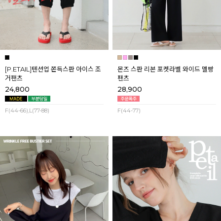
[P.ETAIL]텐션업 쫀득스판 아이스 조
몬즈 스판 리본 포켓라벨 와이드 멜빵
거팬츠
팬츠
24,800
28,900
F(44-66),L(77-88)
F(44-77)