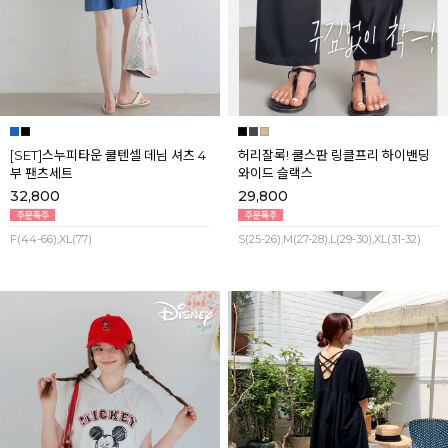
[SET]스누피타운 쿨텐셀 데님 셔츠 4
허리잘록! 쿨스판 링클프리 하이밴딩
부 팬츠세트
와이드 슬랙스
32,800
29,800
F(44-66),XL(77)
S(25-26),M(27-28),L(29-30),XL(31-32)