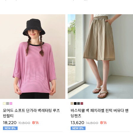
모어드 소프트 단가라 백레터링 루즈
바스락쿨 백 패치라벨 핀턱 버뮤다 밴
반팔티
딩팬츠
18,220
8%
13,620
8%
19,800
14,800