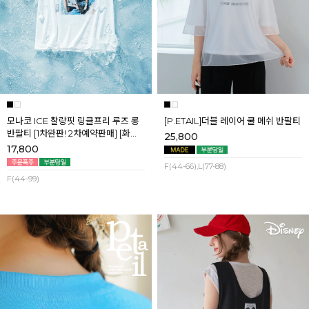
모나코 ICE 찰랑핏 링클프리 루즈 롱
[P.ETAIL]더블 레이어 쿨 메쉬 반팔티
반팔티 [1차완판! 2차예약판매] [화이
25,800
트] 8월첫째주 순차배송
17,800
F(44-66),L(77-88)
F(44-99)