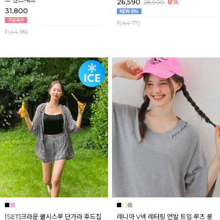
26,590
8%
28,900
31,800
F(44-77)
F(44-99)
[SET]크라운 쿨시스루 단가라 후드집
레니아 V넥 레터링 언발 트임 루즈 롱