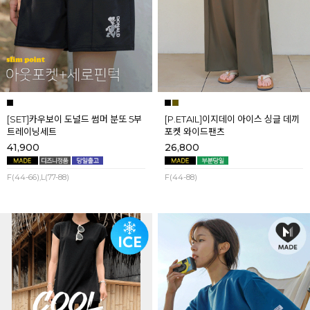
[SET]카우보이 도널드 썸머 분또 5부
[P.ETAIL]이지데이 아이스 싱글 데끼
트레이닝세트
포켓 와이드팬츠
41,900
26,800
F(44-66),L(77-88)
F(44-88)