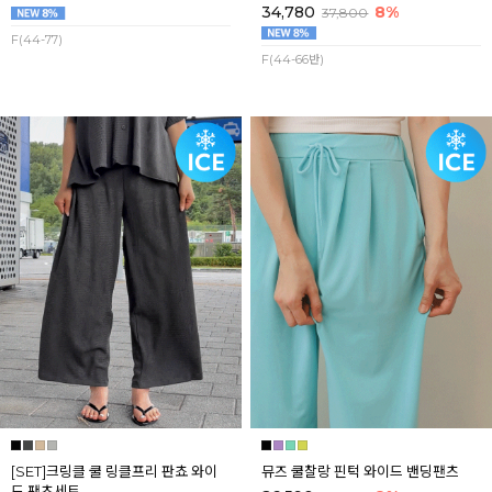
34,780
8%
37,800
F(44-77)
F(44-66반)
[SET]크링클 쿨 링클프리 판쵸 와이
뮤즈 쿨찰랑 핀턱 와이드 밴딩팬츠
드 팬츠세트