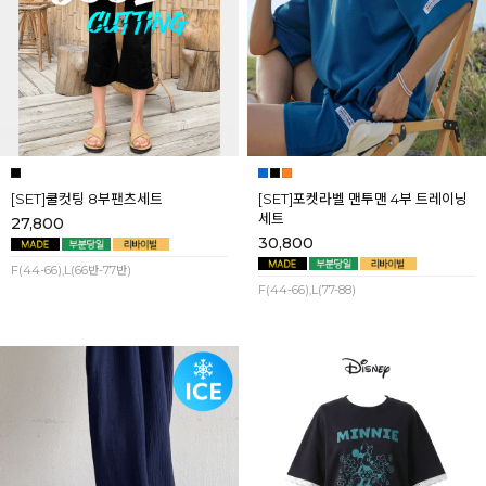
[SET]쿨컷팅 8부팬츠세트
[SET]포켓라벨 맨투맨 4부 트레이닝
세트
27,800
30,800
F(44-66),L(66반-77반)
F(44-66),L(77-88)