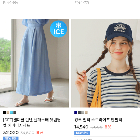
F(44-99)
F(44-77)
[SET]센디쿨 린넨 날개소매 뒷밴딩
잉크 멀티 스트라이프 반팔티
랩 치마바지세트
14,540
8%
15,800
32,020
8%
34,800