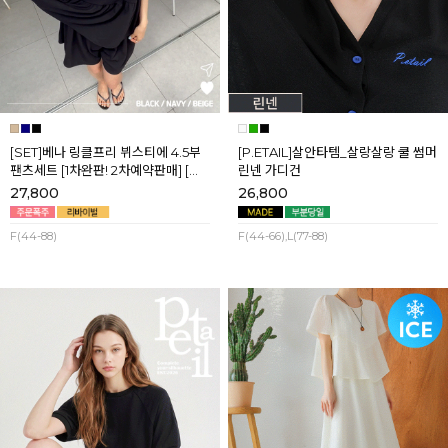
[SET]베나 링클프리 뷔스티에 4.5부
[P.ETAIL]살안타템_살랑살랑 쿨 썸머
팬츠세트 [1차완판! 2차예약판매] [네
린넨 가디건
이비,블랙] 8월셋째주 순차배송
27,800
26,800
F(44-88)
F(44-66),L(77-88)