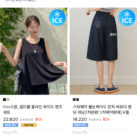
the시원_셀리쿨 훌라인 와이드 팬츠
스타패치 쿨논페이드 핀턱 버뮤다 밴
세트
딩 데님[1차완판! 2차예약판매] 8월셋
째주 순차배송
22,820
8%
18,220
8%
24,800
19,800
F(44-77)
F(44-77)