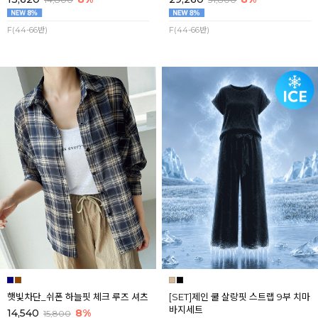
F(44-66반)
F(44-66반)
햇빛차단_쉬폰 하늘핏 체크 루즈 셔츠
[SET]제인 쿨 살랑핏 스트랩 9부 치마
바지세트
14,540
8%
15,800