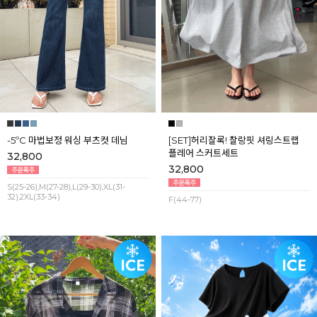
-5ºC 마법보정 워싱 부츠컷 데님
[SET]허리잘록! 찰랑핏 셔링스트랩
플레어 스커트세트
32,800
32,800
S(25-26),M(27-28),L(29-30),XL(31-
32),2XL(33-34)
F(44-77)