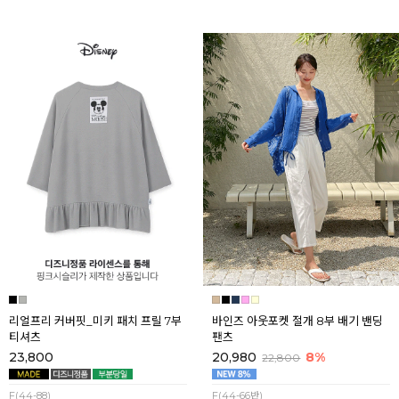
리얼프리 커버핏_미키 패치 프릴 7부
바인즈 아웃포켓 절개 8부 배기 밴딩
티셔츠
팬츠
23,800
20,980
8%
22,800
F(44-88)
F(44-66반)