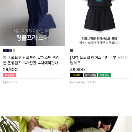
제냐 쿨요루 링클프리 날개소매 백리
[SET]플로럴 레이스 미니 4부 트레이
본 멜빵팬츠 [3차완판! 4차예약판매]
닝세트
[네이비] 8월셋째주 순차배송
28,900
39,800
F(44-77)
F(44-66),L(77-88)