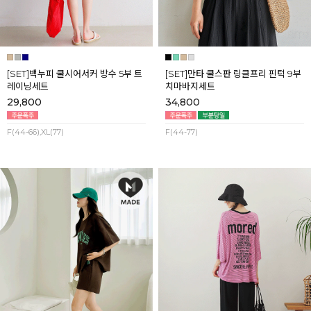
[SET]백누피 쿨시어서커 방수 5부 트
[SET]만타 쿨스판 링클프리 핀턱 9부
레이닝세트
치마바지세트
29,800
34,800
F(44-66),XL(77)
F(44-77)