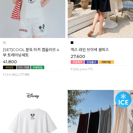
[SET]COOL 분또 미키 캡슬리브 4
엑스 라인 브이넥 원피스
부 트레이닝세트
27,600
41,800
F(XXL)(44-77)
F(44-66),L(77-88)