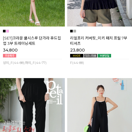
[SET]크라운 쿨시스루 단가라 후드집
리얼프리 커버핏_미키 패치 프릴 7부
업 3부 트레이닝세트
티셔츠
34,800
23,800
상의_F(44-88),하의_F(44-77)
F(44-88)