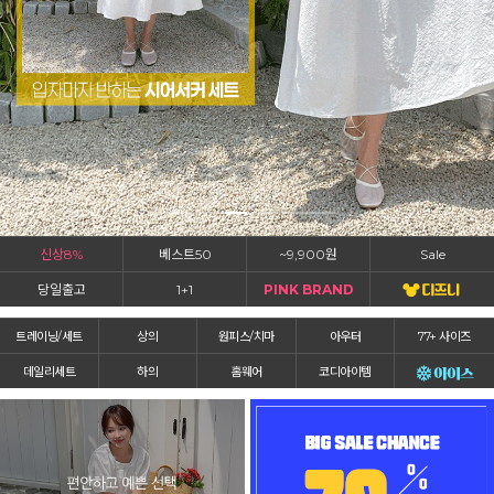
신상8%
베스트50
~9,900원
Sale
당일출고
1+1
PINK BRAND
트레이닝/세트
상의
원피스/치마
아우터
77+ 사이즈
데일리세트
하의
홈웨어
코디아이템