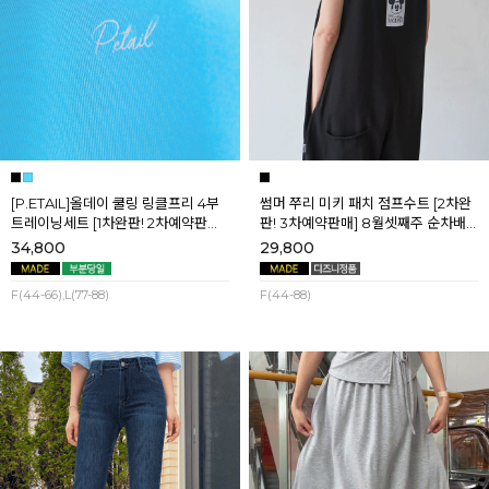
[P.ETAIL]올데이 쿨링 링클프리 4부
썸머 쭈리 미키 패치 점프수트 [2차완
트레이닝세트 [1차완판! 2차예약판매]
판! 3차예약판매] 8월셋째주 순차배
[블랙L] 8월셋째주 순차배송
송
34,800
29,800
F(44-66),L(77-88)
F(44-88)