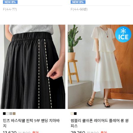
F(44-77)
F(44-66반)
민즈 바스락쿨 핀턱 9부 밴딩 치마바
썸블리 쿨쉬폰 레이어드 플레어 롱 원
지
피스
13,620
8%
29,260
8%
14,800
31,800