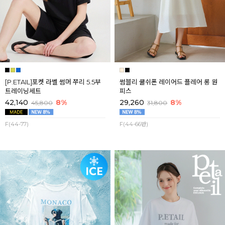
[P.ETAIL]포켓 라벨 썸머 쭈리 5.5부
썸블리 쿨쉬폰 레이어드 플레어 롱 원
트레이닝세트
피스
42,140
8%
29,260
8%
45,800
31,800
F(44-77)
F(44-66반)