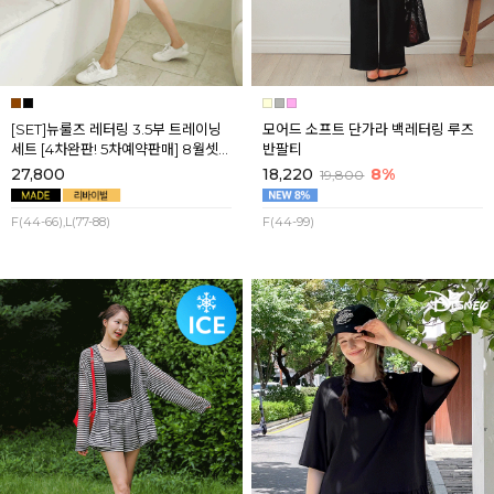
[SET]뉴룰즈 레터링 3.5부 트레이닝
모어드 소프트 단가라 백레터링 루즈
세트 [4차완판! 5차예약판매] 8월셋
반팔티
째주 순차배송
27,800
18,220
8%
19,800
F(44-66),L(77-88)
F(44-99)