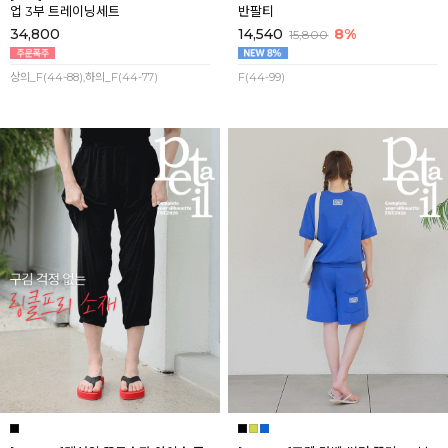
업 3부 트레이닝세트
반팔티
34,800
14,540
8%
15,800
상의_F(44-88),하의_F(44-77)
F(44-99)