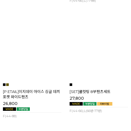
바비 ICE 모찌 밴딩 9부 하렘팬츠
[SET]카우보이 도널드 썸머 분또 5부
트레이닝세트
29,800
41,900
F(44-99)
F(44-66),L(77-88)