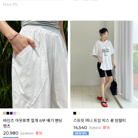
F(44-77)
바인즈 아웃포켓 절개 8부 배기 밴딩
스트릿 머니 트임 박스 롱 반팔티
팬츠
14,540
8%
15,800
20,980
8%
22,800