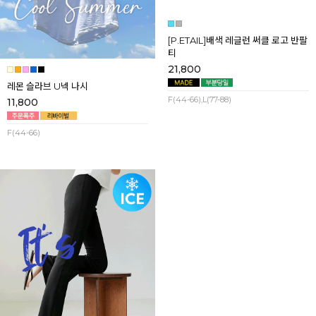
레몬 슬라브 U넥 나시
[P.ETAIL]배색 레글런 써클 로고 반팔
티
11,800
21,800
F(44-66)
F(44-66),L(77-88)