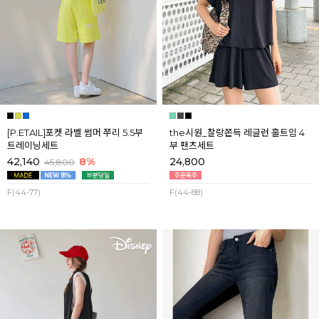
[P.ETAIL]포켓 라벨 썸머 쭈리 5.5부
the시원_찰랑쫀득 레글런 홀트임 4
트레이닝세트
부 팬츠세트
42,140
8%
24,800
45,800
F(44-77)
F(44-88)