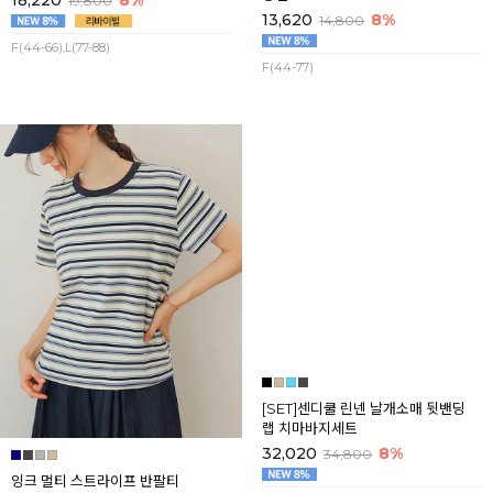
18,220
8%
19,800
13,620
8%
14,800
F(44-66),L(77-88)
F(44-77)
잉크 멀티 스트라이프 반팔티
[SET]센디쿨 린넨 날개소매 뒷밴딩