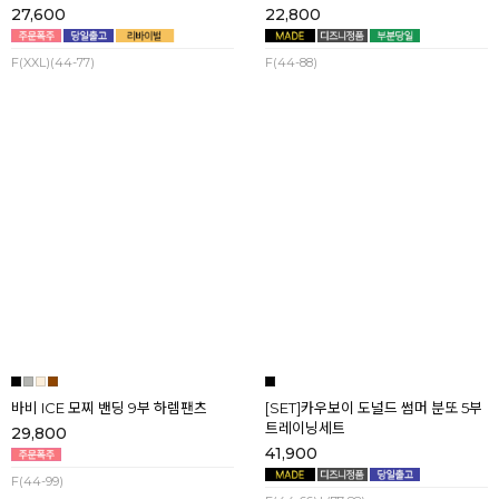
엑스 라인 브이넥 원피스
미키 패치 포인트 오버핏 티셔츠
27,600
22,800
F(XXL)(44-77)
F(44-88)