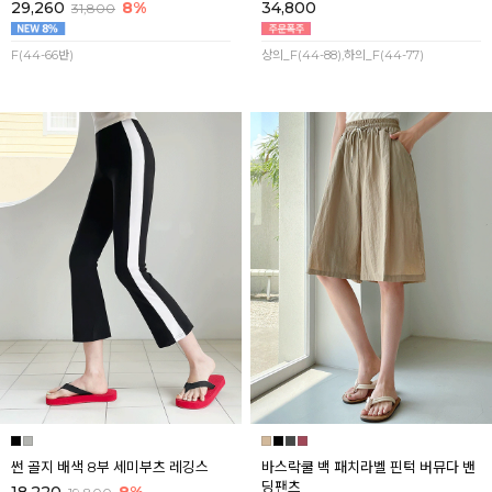
29,260
8%
34,800
31,800
F(44-66반)
상의_F(44-88),하의_F(44-77)
썬 골지 배색 8부 세미부츠 레깅스
바스락쿨 백 패치라벨 핀턱 버뮤다 밴
딩팬츠