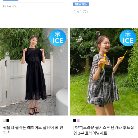
F(44-77)
F(44-77)
썸블리 쿨쉬폰 레이어드 플레어 롱 원
[SET]크라운 쿨시스루 단가라 후드집
피스
업 3부 트레이닝세트