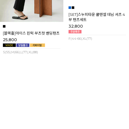
[블랙홀]아이스 핀턱 부츠컷 밴딩팬츠
[SET]스누피타운 쿨텐셀 데님 셔츠 4
부 팬츠세트
25,800
32,800
S(55),M(66),L(77),XL(88)
F(44-66),XL(77)