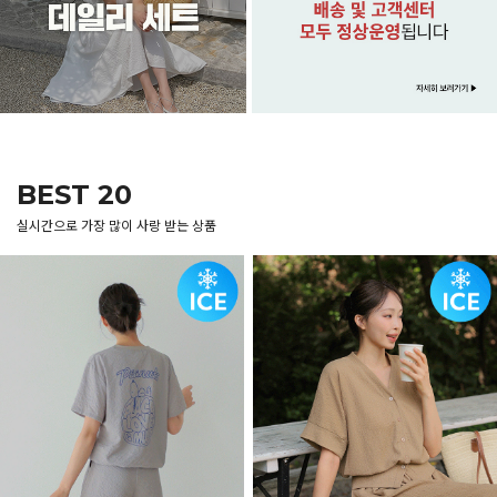
BEST 20
실시간으로 가장 많이 사랑 받는 상품