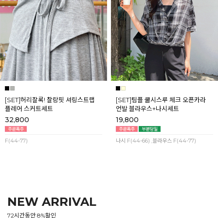
[SET]허리잘록! 찰랑핏 셔링스트랩
[SET]팀플 쿨시스루 체크 오픈카라
플레어 스커트세트
언발 블라우스+나시세트
32,800
19,800
F(44-77)
나시 F(44-66) ,블라우스 F(44-77)
NEW ARRIVAL
72시간동안 8%할인