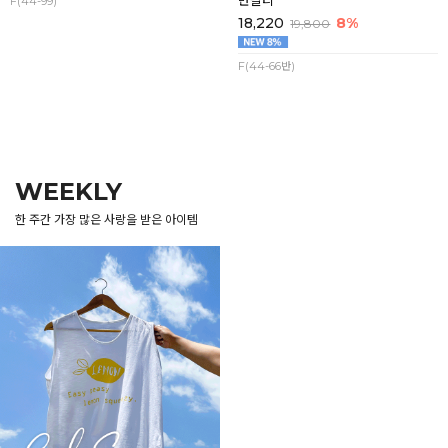
[SET]크링클 쿨 링클프리 판쵸 와이
앤틱레이스 레이어드 배색 뷔스티에
드 팬츠세트
반팔티
31,800
18,220
8%
19,800
F(44-99)
F(44-66반)
WEEKLY
한 주간 가장 많은 사랑을 받은 아이템