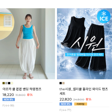
아르카 쿨 쫀쫀 밴딩 하렘팬츠
the시원_셀리쿨 훌라인 와이드 팬츠
세트
18,220
8%
19,800
22,820
8%
24,800
F(44-99)
F(44-77)