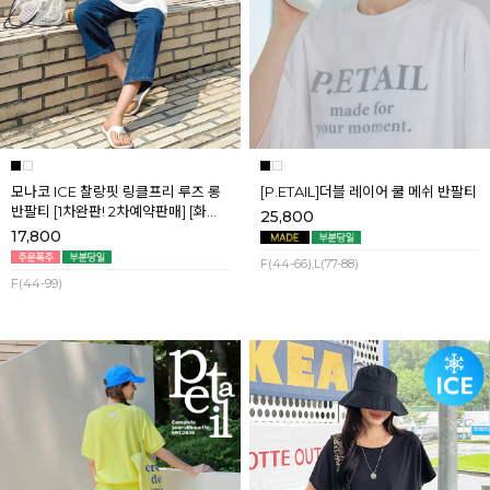
모나코 ICE 찰랑핏 링클프리 루즈 롱
[P.ETAIL]더블 레이어 쿨 메쉬 반팔티
반팔티 [1차완판! 2차예약판매] [화이
25,800
트] 8월둘째주 순차배송
17,800
F(44-66),L(77-88)
F(44-99)