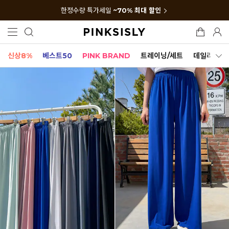
한정수량 특가세일
~70% 최대 할인
신상8%
베스트50
PINK BRAND
트레이닝/세트
데일리세트