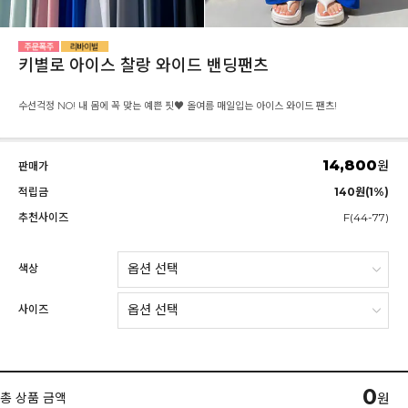
키별로 아이스 찰랑 와이드 밴딩팬츠
수선걱정 NO! 내 몸에 꼭 맞는 예쁜 핏♥ 올여름 매일입는 아이스 와이드 팬츠!
14,800
원
판매가
적립금
140원(1%)
추천사이즈
F(44-77)
색상
사이즈
0
총 상품 금액
원