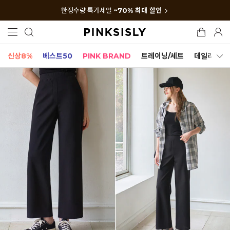
한정수량 특가세일
~70% 최대 할인
신상8%
베스트50
PINK BRAND
트레이닝/세트
데일리세트