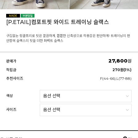
[P.ETAIL]컴포트핏 와이드 트레이닝 슬랙스
구김없는 링클프리로 핏은 깔끔하게, 쫀쫀한 신축성으로 착용감은 편안하게! 트레이닝의 편
안함에 슬랙스의 핏을 더한 퍼펙트 슬랙스
27,800
원
판매가
적립금
270원(1%)
추천사이즈
F(44-66),L(77-88)
색상
사이즈