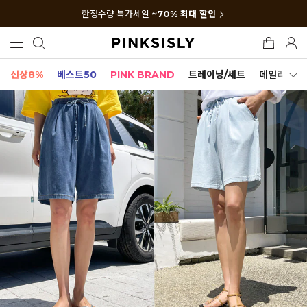
한정수량 특가세일
~70% 최대 할인
신상8%
베스트50
PINK BRAND
트레이닝/세트
데일리세트