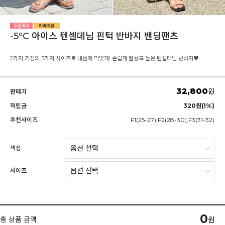
-5ºC 아이스 텐셀데님 핀턱 반바지 밴딩팬츠
2가지 기장의 3가지 사이즈로 내몸에 딱맞게! 손쉽게 활용도 높은 텐셀데님 반바지♥
32,800
원
판매가
적립금
320원(1%)
추천사이즈
F1(25-27),F2(28-30),F3(31-32)
색상
사이즈
0
총 상품 금액
원