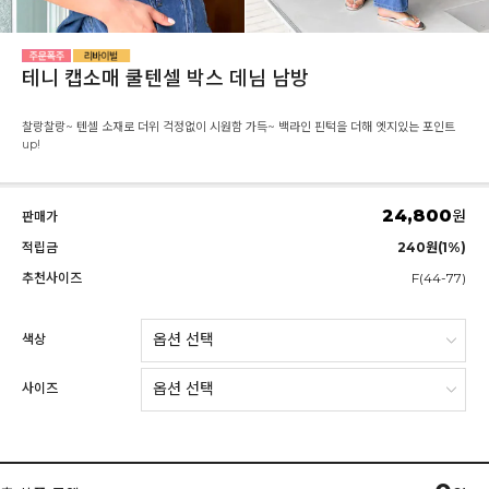
테니 캡소매 쿨텐셀 박스 데님 남방
찰랑찰랑~ 텐셀 소재로 더위 걱정없이 시원함 가득~ 백라인 핀턱을 더해 엣지있는 포인트
up!
24,800
원
판매가
적립금
240원(1%)
추천사이즈
F(44-77)
색상
사이즈