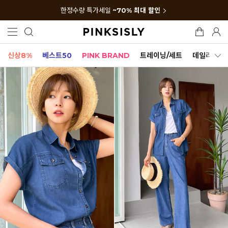
한정수량 특가세일
~70% 최대 할인
신상8%
베스트50
PINK BRAND
트레이닝/세트
데일리세트