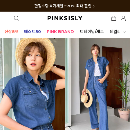
한정수량 특가세일
~70% 최대 할인
신상8%
베스트50
PINK BRAND
트레이닝/세트
데일리세트