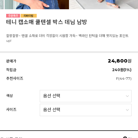
테니 캡소매 쿨텐셀 박스 데님 남방
찰랑찰랑~ 텐셀 소재로 더위 걱정없이 시원함 가득~ 백라인 핀턱을 더해 엣지있는 포인트
up!
24,800
원
판매가
적립금
240원(1%)
추천사이즈
F(44-77)
색상
사이즈