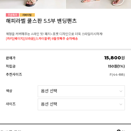
해피라벨 쿨스판 5.5부 밴딩팬츠
체형을 커버해주는 A라인 핏! 패치+포켓 디자인으로 더욱 스타일리시하게!
[카키][베이지][브라운][스카이블루] 8월셋째주 순차배송
15,800
원
판매가
적립금
150원(1%)
추천사이즈
F(44-88)
색상
사이즈