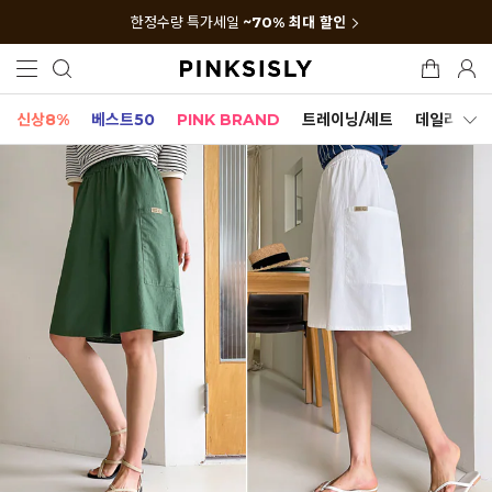
한정수량 특가세일
~70% 최대 할인
신상8%
베스트50
PINK BRAND
트레이닝/세트
데일리세트