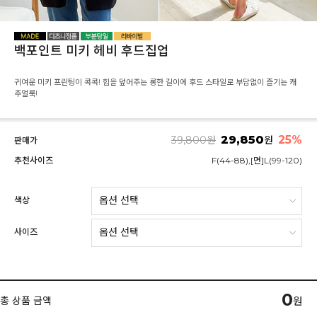
백포인트 미키 헤비 후드집업
귀여운 미키 프린팅이 콕콕! 힙을 덮어주는 롱한 길이에 후드 스타일로 부담없이 즐기는 캐
주얼룩!
29,850
25%
39,800
원
원
판매가
추천사이즈
F(44-88),[면]L(99-120)
색상
사이즈
0
총 상품 금액
원