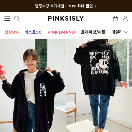
한정수량 특가세일
~70% 최대 할인
신상8%
베스트50
PINK BRAND
트레이닝/세트
데일리세트