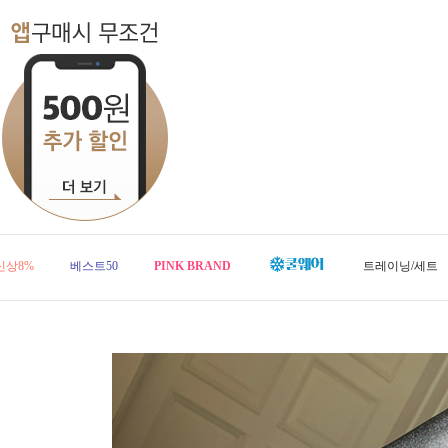
신상8%
베스트50
PINK BRAND
트레이닝/세트