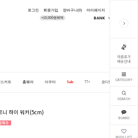
로그인
회원가입
장바구니(
0
)
마이페이지
배송조회
+10,000원혜택
BANK
KR
여름휴가
배송안내
CATEGORY
/스커트
홈웨어
아우터
Sale
77+
코디템
오늘발
SEARCH
니 하이 워커(5cm)
BOARD
WISH LIST