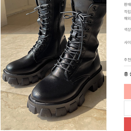
판매
적립
해외
색상
사이
추천
총 