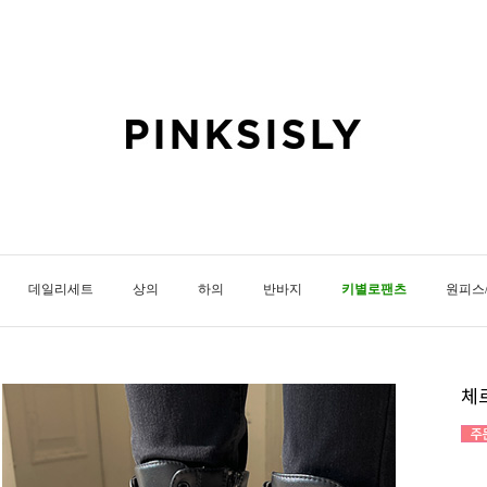
데일리세트
상의
하의
반바지
키별로팬츠
원피스
체르