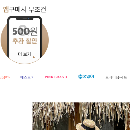
신상8%
베스트50
PINK BRAND
트레이닝/세트