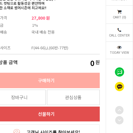
드 컷팅으로 활동성은 편안하며
한 소재로 썸머시즌에 최고에요!!
가격
27,800 원
CART (
0
)
금
1%
배송
국내 배송 전용
CALL CENTER
사이즈
F(44-66),L(66반-77반)
TODAY VIEW
0
상품 금액
원
구매하기
장바구니
관심상품
선물하기