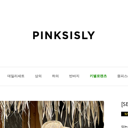
데일리세트
상의
하의
반바지
키별로팬츠
원피스
[
입는