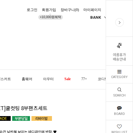
로그인
회원가입
장바구니(
0
)
마이페이지
배송조회
+10,000원혜택
BANK
KR
여름휴가
배송안내
CATEGORY
/스커트
홈웨어
아우터
Sale
77+
코디템
오늘발
SEARCH
SET]쿨컷팅 8부팬츠세트
BOARD
순간 날씬해 보이는 바디라인에 반함,♥
WISH LIST