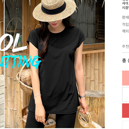
사이
시원
판매
적립
해외
추천
총 