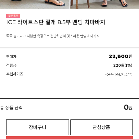
ICE 라이트스판 절개 8.5부 밴딩 치마바지
쭉쭉 늘어나고 시원한 촉감으로 편안하면서 멋스러운 밴딩 치마바지!
22,800
원
판매가
적립금
220원(1%)
추천사이즈
F(44-66),XL(77)
0
총 상품 금액
원
장바구니
관심상품