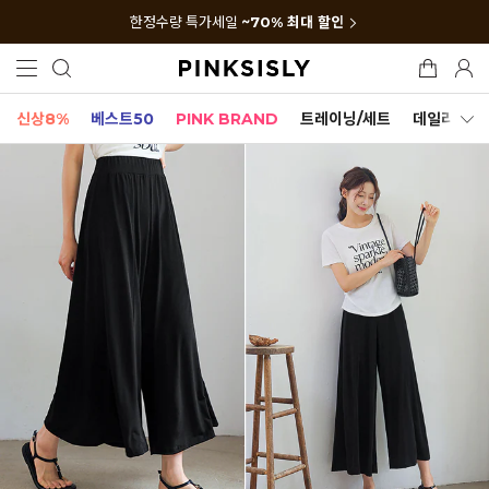
한정수량 특가세일
~70% 최대 할인
신상8%
베스트50
PINK BRAND
트레이닝/세트
데일리세트