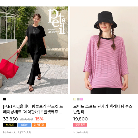
[P.ETAIL]올데이 링클프리 부츠컷 트
모어드 소프트 단가라 백레터링 루즈
레이닝세트 [예약판매] 8월셋째주 순
반팔티
차배송
33,830
15%
19,800
39,800
F(44-66),L(77-88)
F(44-99)