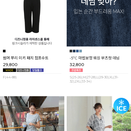
썸머 쭈리 미키 패치 점프수트
-5ºC 마법보정 워싱 부츠컷 데님
29,800
32,800
F(44-88)
S(25-26),M(27-28),L(29-30),XL(31-
32),2XL(33-34)