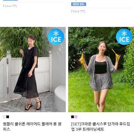
F(44-77)
F(44-77)
썸블리 쿨쉬폰 레이어드 플레어 롱 원
[SET]크라운 쿨시스루 단가라 후드집
피스
업 3부 트레이닝세트