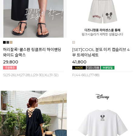
허리잘록! 쿨스판 링클프리 하이밴딩
[SET]COOL 분또 미키 캡슬리브 4
와이드 슬랙스
부 트레이닝세트
29,800
41,800
S(25-26),M(27-28),L(29-30),XL(31-32)
F(44-66),L(77-88)