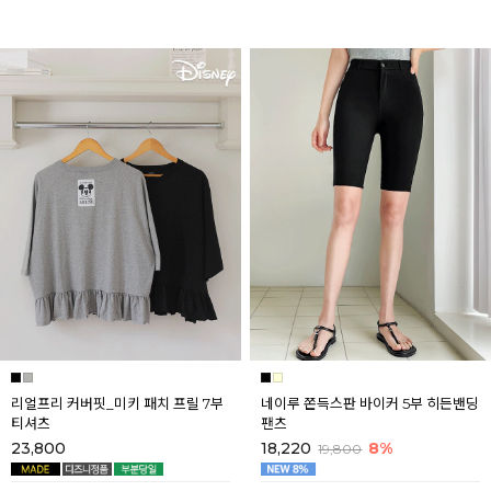
리얼프리 커버핏_미키 패치 프릴 7부
네이루 쫀득스판 바이커 5부 히든밴딩
티셔츠
팬츠
23,800
18,220
8%
19,800