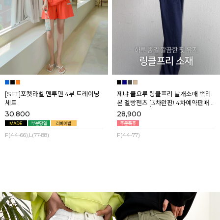
[SET]포켓라벨 맨투맨 4부 트레이닝
제냐 쿨요루 링클프리 날개소매 백리
세트
본 멜빵팬츠 [3차완판! 4차예약판매]
[네이비] 8월셋째주 순차배송
30,800
28,900
F(44-66),L(77-88)
F(44-77)