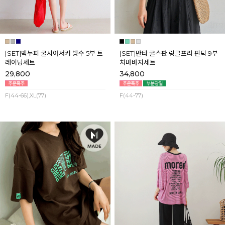
[SET]백누피 쿨시어서커 방수 5부 트
[SET]만타 쿨스판 링클프리 핀턱 9부
레이닝세트
치마바지세트
29,800
34,800
F(44-66),XL(77)
F(44-77)