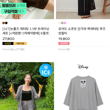
[SET]뉴룰즈 레터링 3.5부 트레이닝
모어드 소프트 단가라 백레터링 루즈
세트 [4차완판! 5차예약판매] 8월셋
반팔티
째주 순차배송
27,800
19,800
F(44-66),L(77-88)
F(44-99)