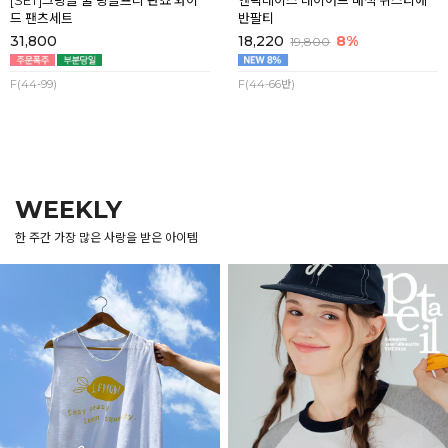
[SET]크링클 쿨 링클프리 판쵸 와이
앤틱레이스 레이어드 배색 뷔스티에
드 팬츠세트
반팔티
31,800
18,220
8%
19,800
F(44-99)
F(44-66반)
WEEKLY
한 주간 가장 많은 사랑을 받은 아이템