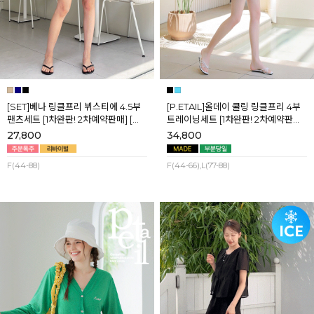
[SET]베나 링클프리 뷔스티에 4.5부
[P.ETAIL]올데이 쿨링 링클프리 4부
팬츠세트 [1차완판! 2차예약판매] [네
트레이닝세트 [1차완판! 2차예약판매]
이비,블랙] 8월셋째주 순차배송
[블랙L] 8월셋째주 순차배송
27,800
34,800
F(44-88)
F(44-66),L(77-88)