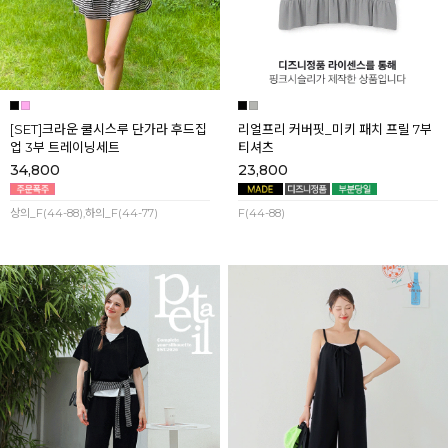
[SET]크라운 쿨시스루 단가라 후드집
리얼프리 커버핏_미키 패치 프릴 7부
업 3부 트레이닝세트
티셔츠
34,800
23,800
상의_F(44-88),하의_F(44-77)
F(44-88)