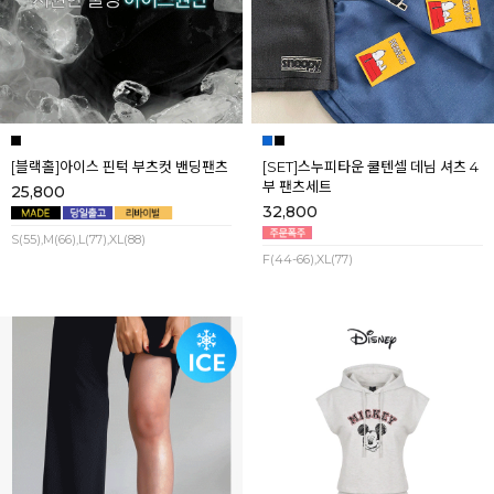
[블랙홀]아이스 핀턱 부츠컷 밴딩팬츠
[SET]스누피타운 쿨텐셀 데님 셔츠 4
부 팬츠세트
25,800
32,800
S(55),M(66),L(77),XL(88)
F(44-66),XL(77)