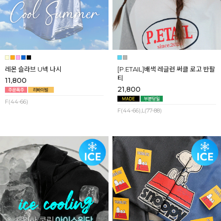
레몬 슬라브 U넥 나시
[P.ETAIL]배색 레글런 써클 로고 반팔
티
11,800
21,800
F(44-66)
F(44-66),L(77-88)