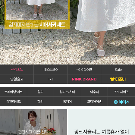
신상8%
베스트50
~9,900원
Sale
당일출고
1+1
PINK BRAND
트레이닝/세트
상의
원피스/치마
아우터
77+ 사이즈
데일리세트
하의
홈웨어
코디아이템