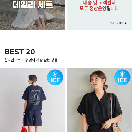
BEST 20
실시간으로 가장 많이 사랑 받는 상품