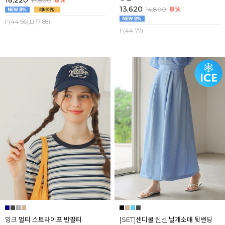
18,220
8%
19,800
13,620
8%
14,800
F(44-66),L(77-88)
F(44-77)
잉크 멀티 스트라이프 반팔티
[SET]센디쿨 린넨 날개소매 뒷밴딩