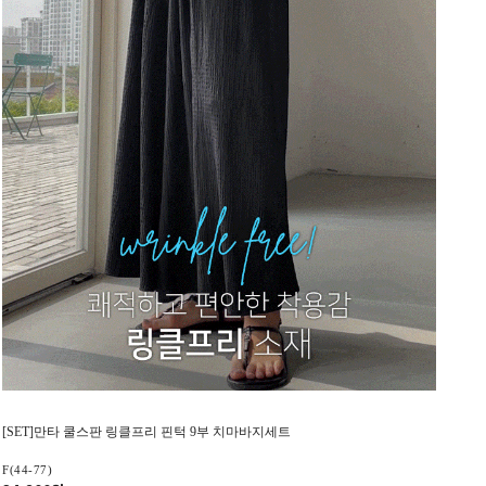
[SET]만타 쿨스판 링클프리 핀턱 9부 치마바지세트
F(44-77)