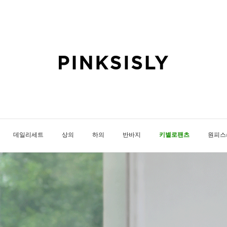
데일리세트
상의
하의
반바지
키별로팬츠
원피스