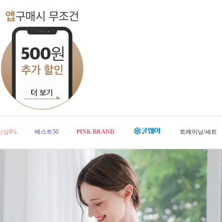
신상8%
베스트50
PINK BRAND
트레이닝/세트