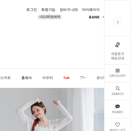
로그인
회원가입
장바구니(
0
)
마이페이지
배송조회
+10,000원혜택
BANK
KR
여름휴가
배송안내
CATEGORY
/스커트
홈웨어
아우터
Sale
77+
코디템
오늘발
SEARCH
BOARD
WISH LIST