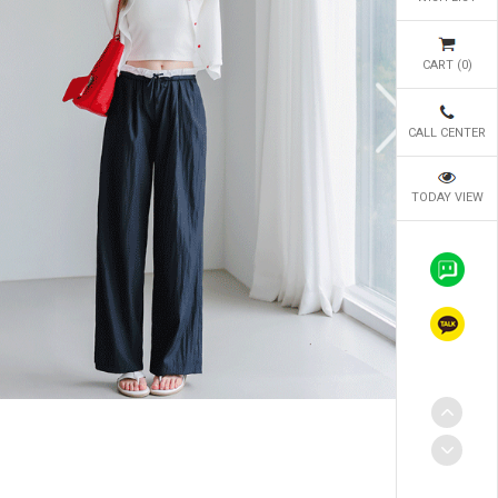
CART (
0
)
CALL CENTER
TODAY VIEW