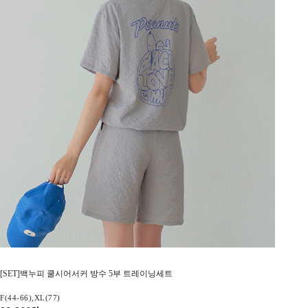
[SET]백누피 쿨시어서커 방수 5부 트레이닝세트
F(44-66),XL(77)