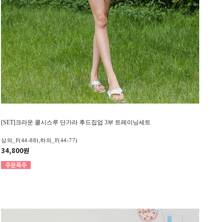
[SET]크라운 쿨시스루 단가라 후드집업 3부 트레이닝세트
상의_F(44-88),하의_F(44-77)
34,800원