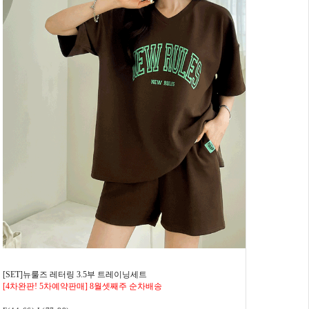
[SET]뉴룰즈 레터링 3.5부 트레이닝세트
[4차완판! 5차예약판매] 8월셋째주 순차배송