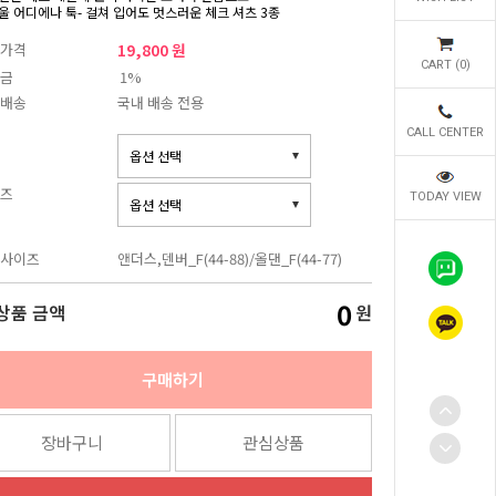
울 어디에나 툭- 걸쳐 입어도 멋스러운 체크 셔츠 3종
가격
19,800 원
CART (
0
)
금
1%
배송
국내 배송 전용
CALL CENTER
즈
TODAY VIEW
사이즈
앤더스,덴버_F(44-88)/올댄_F(44-77)
0
상품 금액
원
구매하기
장바구니
관심상품