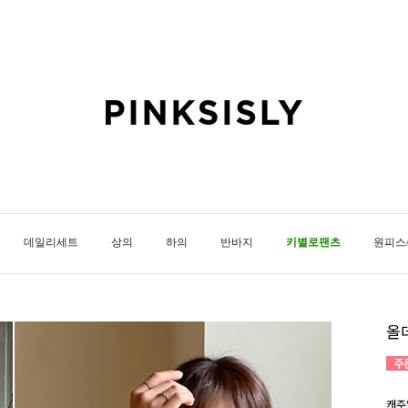
데일리세트
상의
하의
반바지
키별로팬츠
원피스
올
캐주