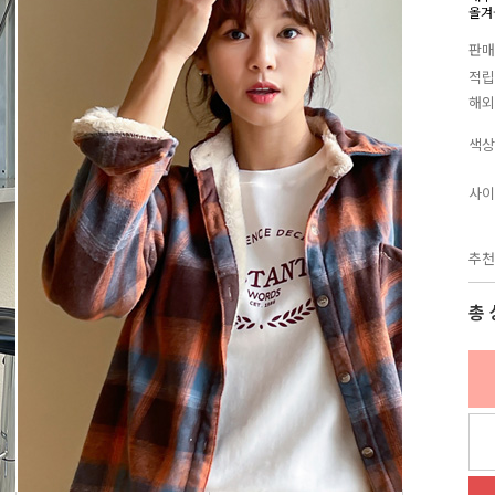
올겨
판매
적립
해외
색상
사이
추천
총 