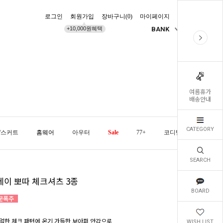
로그인
회원가입
장바구니(
0
)
마이페이지
배송조회
+10,000원혜택
BANK
KR
여름휴가
배송안내
CATEGORY
/스커트
홈웨어
아우터
Sale
77+
코디템
오늘발
SEARCH
데이 뽀따 체크셔츠 3종
BOARD
얼한 체크 패턴에 온기 가득한 보아퍼 안감으로
WISH LIST