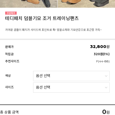
테디패치 덤블기모 조거 트레이닝팬츠
귀여운 곰돌이 패치가 사이드에 포인트로 톡! 덤블소재와 기모안감으로 포근함 가득~
32,800
원
판매가
적립금
320원(1%)
추천사이즈
F(44-88)
색상
사이즈
0
총 상품 금액
원