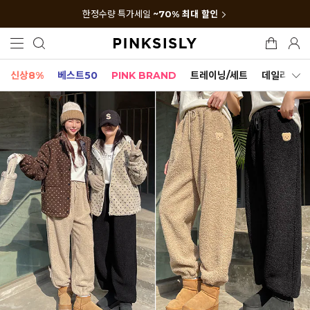
한정수량 특가세일
~70% 최대 할인
신상8%
베스트50
PINK BRAND
트레이닝/세트
데일리세트